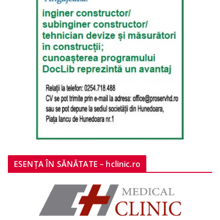
ESENȚA ÎN SĂNĂTATE – hclinic.ro