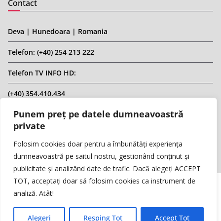
Contact
Deva | Hunedoara | Romania
Telefon: (+40) 254 213 222
Telefon TV INFO HD:
(+40) 354.410.434
Punem preț pe datele dumneavoastră
Email: infohd20@gmail.com
private
Website: www.replicahd.ro
Folosim cookies doar pentru a îmbunătăți experiența
dumneavoastră pe saitul nostru, gestionând conținut și
publicitate și analizând date de trafic. Dacă alegeți ACCEPT
TOT, acceptați doar să folosim cookies ca instrument de
analiză. Atât!
Copyright © REPLICA & INFO HD TV. Toate drepturile rezervate.
Interzisă preluarea de conținut fără specificarea sursei.
Alegeri
Resping Tot
Accept Tot