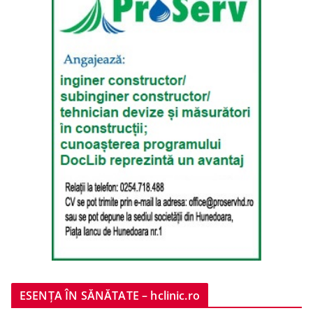
ESENȚA ÎN SĂNĂTATE – hclinic.ro