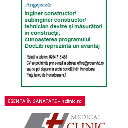
ESENȚA ÎN SĂNĂTATE – hclinic.ro