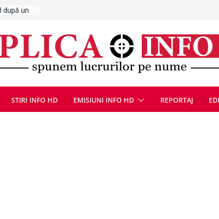
UMNEZEU
 august
ie, reunite
pozionul
, la cea de-
ute de
jin în
STIRI INFO HD
EMISIUNI INFO HD
REPORTAJ
ED
oliției
ulie 2026