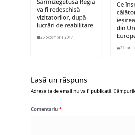
Sarmizegetusa Regia
Ce în
va fi redeschisă
călător
vizitatorilor, după
ieşirea
lucrări de reabilitare
din Un
Europ
26 octombrie 2017
2 februa
Lasă un răspuns
Adresa ta de email nu va fi publicată.
Câmpurile
Comentariu
*