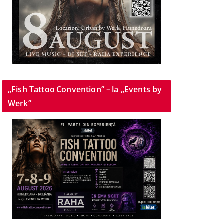
„Fish Tattoo Convention” – la „Events by
Werk”