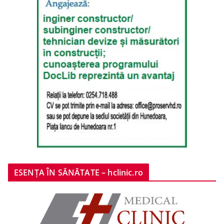
ESENȚA ÎN SĂNĂTATE – hclinic.ro