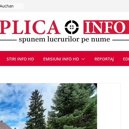
de fum
l se
 FOTO)
, 8 august
la Uricani.
rcerați
 parapet
viață din
eună cu
STIRI INFO HD
EMISIUNI INFO HD
REPORTAJ
ED