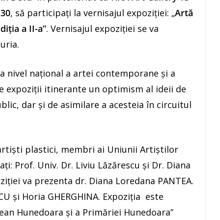
.30
, să participați la vernisajul expoziției: „
Artă
ția a II-a”
. Vernisajul expoziției se va
uria.
 nivel național a artei contemporane și a
e expoziţii itinerante un optimism al ideii de
blic, dar și de asimilare a acesteia în circuitul
rtiști plastici, membri ai Uniunii Artiștilor
ați: Prof. Univ. Dr. Liviu Lăzărescu și Dr. Diana
ziției va prezenta dr. Diana Loredana PANTEA.
SCU și Horia GHERGHINA. Expoziția este
ețean Hunedoara și a Primăriei Hunedoara”