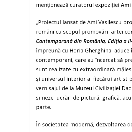
menționează curatorul expoziției
Ami 
„Proiectul lansat de Ami Vasilescu pr
români cu scopul promovării artei c
Contemporană din România, Ediţia a II-
împreună cu Horia Gherghina, aduce în 
contemporani, care au încercat să pr
sunt realizate cu extraordinară măiest
şi universul interior al fiecărui artist 
vernisajul de la Muzeul Civilizaţiei D
simeze lucrări de pictură, grafică, acua
parte.
În societatea modernă, dezvoltarea do