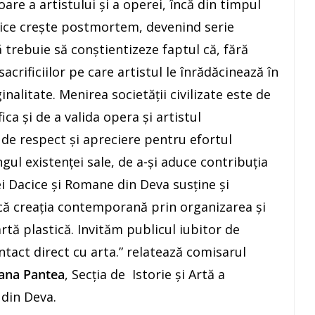
are a artistului şi a operei, încă din timpul
astice creşte postmortem, devenind serie
tă trebuie să conştientizeze faptul că, fără
sacrificiilor pe care artistul le înrădăcinează în
ginalitate. Menirea societăţii civilizate este de
ca şi de a valida opera şi artistul
e respect şi apreciere pentru efortul
gul existenţei sale, de a-şi aduce contribuţia
iei Dacice şi Romane din Deva susţine şi
fică creaţia contemporană prin organizarea şi
rtă plastică. Invităm publicul iubitor de
ntact direct cu arta.” relatează comisarul
ana Pantea
, Secția de Istorie și Artă a
 din Deva.