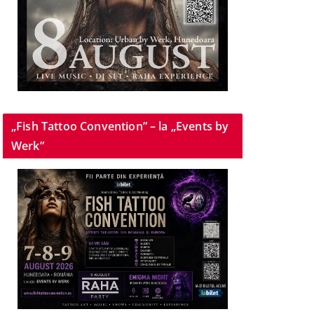
„Fish Tattoo Convention” – la „Events by
Werk”