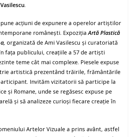
Vasilescu
.
opune acţiuni de expunere a operelor artiştilor
ontemporane româneşti. Expoziţia
A
rtă Plastică
a,
organizată de Ami Vasilescu şi curatoriată
faţa publicului, creaţiile a 57 de artişti
ezinte teme cât mai complexe. Piesele expuse
rie artistică prezentând trăirile, frământările
participant. Invităm vizitatorii să participe la
acice şi Romane, unde se regăsesc expuse pe
relă şi să analizeze curioși fiecare creație în
meniului Artelor Vizuale a prins avânt, astfel