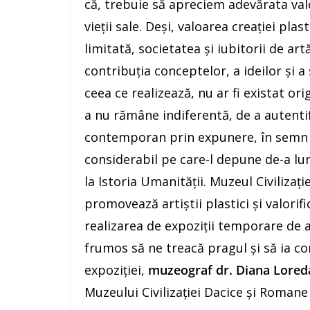
că, trebuie să apreciem adevărata valo
vieţii sale. Deşi, valoarea creaţiei pl
limitată, societatea şi iubitorii de ar
contribuţia conceptelor, a ideilor şi a 
ceea ce realizează, nu ar fi existat ori
a nu rămâne indiferentă, de a autentifi
contemporan prin expunere, în semn d
considerabil pe care-l depune de-a lun
la Istoria Umanităţii. Muzeul Civilizaţ
promovează artiştii plastici şi valori
realizarea de expoziţii temporare de a
frumos să ne treacă pragul şi să ia co
expoziţiei,
muzeograf dr. Diana Lored
Muzeului Civilizației Dacice și Romane