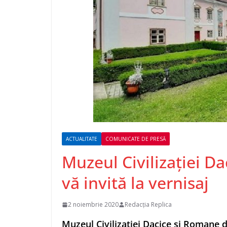
ACTUALITATE
COMUNICATE DE PRESĂ
Muzeul Civilizației D
vă invită la vernisaj
2 noiembrie 2020
Redacția Replica
Muzeul Civilizației Dacice și Romane 