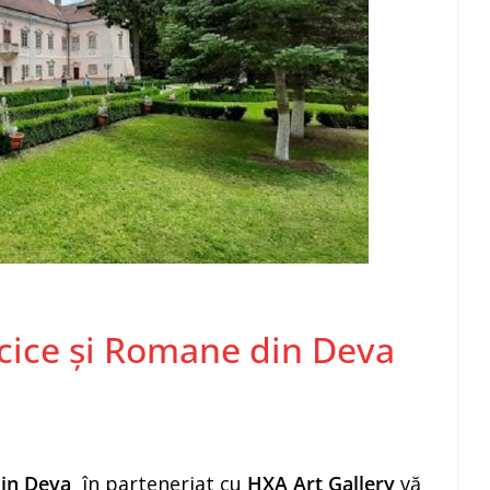
acice și Romane din Deva
din Deva
în parteneriat cu
HXA Art Gallery
vă