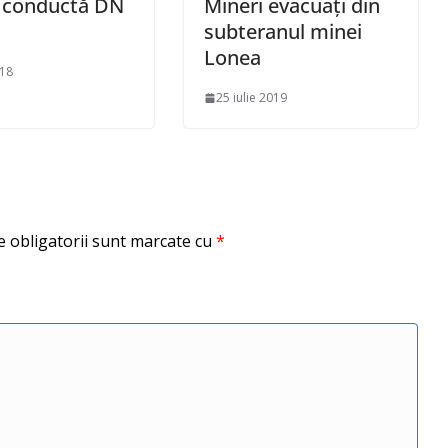
e conductă DN
Mineri evacuați din
subteranul minei
Lonea
018
25 iulie 2019
 obligatorii sunt marcate cu
*