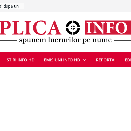
6
UMNEZEU
 august
ie, reunite
pozionul
, la cea de-
ute de
jin în
STIRI INFO HD
EMISIUNI INFO HD
REPORTAJ
ED
oliției
ulie 2026