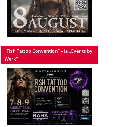
„Fish Tattoo Convention” – la „Events by
Werk”