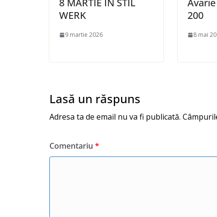
8 MARTIE ÎN STIL
Avari
WERK
200
9 martie 2026
8 mai 2
Lasă un răspuns
Adresa ta de email nu va fi publicată.
Câmpurile
Comentariu
*