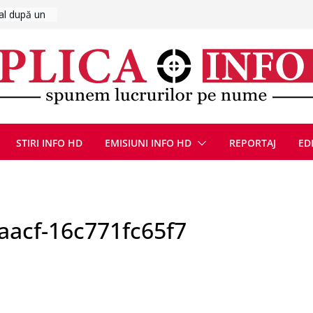
6
UMNEZEU
 august
ie, reunite
pozionul
, la cea de-
ute de
jin în
STIRI INFO HD
EMISIUNI INFO HD
REPORTAJ
ED
oliției
ulie 2026
aacf-16c771fc65f7