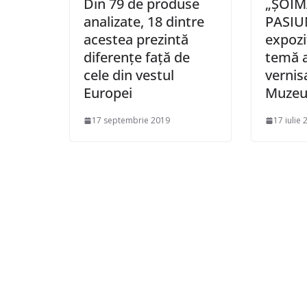
Din 79 de produse
„ȘOIM
analizate, 18 dintre
PASIU
acestea prezintă
expozi
diferenţe faţă de
temă a
cele din vestul
vernisa
Europei
Muzeul
17 septembrie 2019
17 iulie 