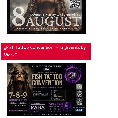
„Fish Tattoo Convention” – la „Events by
Werk”