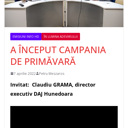
EMISIUNI INFO HD
ÎN LUMINA ADEVĂRULUI
A ÎNCEPUT CAMPANIA
DE PRIMĂVARĂ
7 aprilie 2022
Petru Meszaros
Invitat: Claudiu GRAMA, director
executiv DAJ Hunedoara