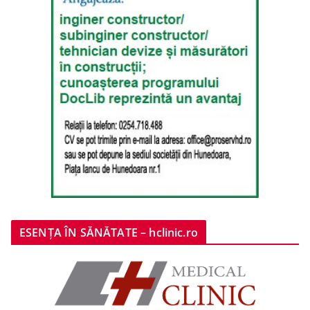
ESENȚA ÎN SĂNĂTATE – hclinic.ro