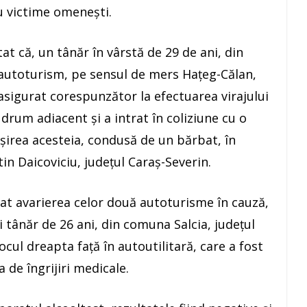
cu victime omenești.
stat că, un tânăr în vârstă de 29 de ani, din
 autoturism, pe sensul de mers Hațeg-Călan,
 asigurat corespunzător la efectuarea virajului
rum adiacent și a intrat în coliziune cu o
ășirea acesteia, condusă de un bărbat, în
n Daicoviciu, judeţul Caraș-Severin.
tat avarierea celor două autoturisme în cauză,
tânăr de 26 ani, din comuna Salcia, judeţul
cul dreapta față în autoutilitară, care a fost
 de îngrijiri medicale.