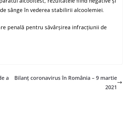
aratul alcooltest, rezultatele fiind negative și
de sânge în vederea stabilirii alcoolemiei.
re penală pentru săvârșirea infracțiunii de
de a
Bilanț coronavirus în România – 9 martie
2021