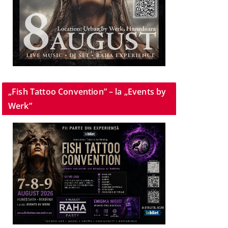
„Fish Tattoo Convention” – la „Events by
Werk”