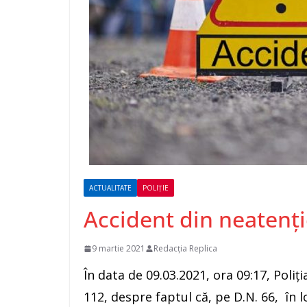
ACTUALITATE
POLIȚIE
Accident din neatenț
9 martie 2021
Redacția Replica
În data de 09.03.2021, ora 09:17, Poli
112, despre faptul că, pe D.N. 66, în l