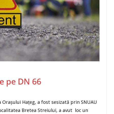
ie pe DN 66
ția Orașului Hațeg, a fost sesizată prin SNUAU
ocalitatea Bretea Streiului, a avut loc un