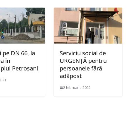
i pe DN 66, la
Serviciu social de
a în
URGENȚĂ pentru
piul Petroșani
persoanele fără
adăpost
2021
8 februarie 2022