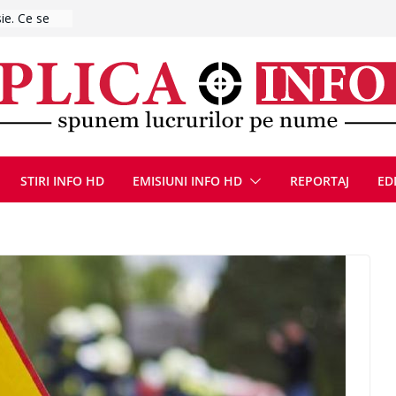
ă de
zat după ce
ugust 2026
at cu un
Bărbatul a
i/ Bărbat
negociere cu
nțat un
STIRI INFO HD
EMISIUNI INFO HD
REPORTAJ
ED
ațe
scopere Evul
rei
 luna