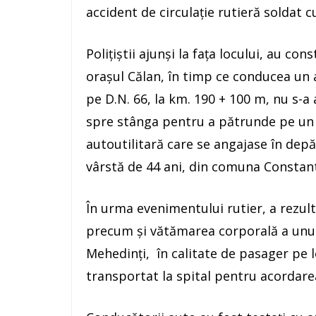
accident de circulație rutieră soldat 
Poliţiştii ajunşi la faţa locului, au con
orașul Călan, în timp ce conducea un
pe D.N. 66, la km. 190 + 100 m, nu s-a
spre stânga pentru a pătrunde pe un d
autoutilitară care se angajase în dep
vârstă de 44 ani, din comuna Constanti
În urma evenimentului rutier, a rezul
precum și vătămarea corporală a unui 
Mehedinți, în calitate de pasager pe lo
transportat la spital pentru acordarea