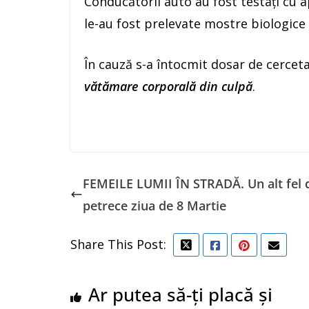
Conducătorii auto au fost testați cu ap
le-au fost prelevate mostre biologice 
În cauză s-a întocmit dosar de cerceta
vătămare corporală din culpă
.
FEMEILE LUMII ÎN STRADĂ. Un alt fel 
petrece ziua de 8 Martie
Share This Post:
Ar putea să-ți placă și