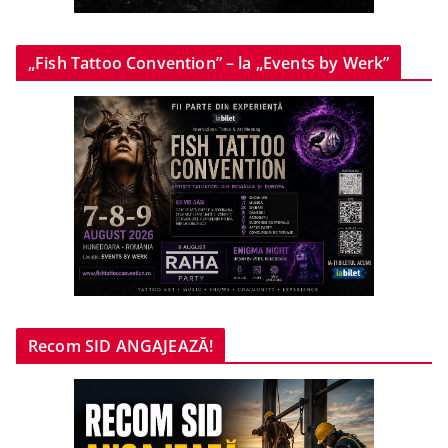
„Fish Tattoo Convention” – la „Events by Werk”
Recom SID ANGAJEAZĂ!