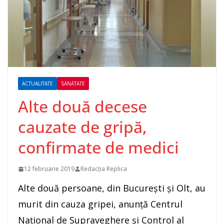
ACTUALITATE
SĂNĂTATE
Alte două decese
cauzate de gripă,
confirmate de medici
12 februarie 2019
Redacția Replica
Alte două persoane, din Bucureşti şi Olt, au
murit din cauza gripei, anunţă Centrul
Naţional de Supraveghere şi Control al