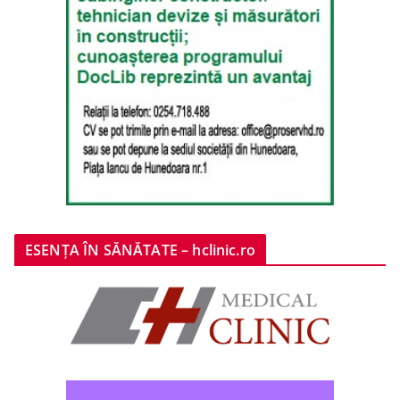
ESENȚA ÎN SĂNĂTATE – hclinic.ro