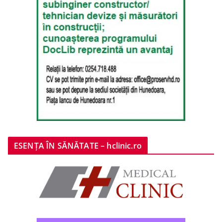
ESENȚA ÎN SĂNĂTATE – hclinic.ro