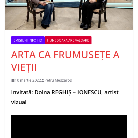
EMISIUNI INFO HD
HUNEDOARA ARE VALOARE
ARTA CA FRUMUSEȚE A
VIEȚII
10 martie 2022
Petru Meszaros
Invitată: Doina REGHIȘ – IONESCU, artist
vizual