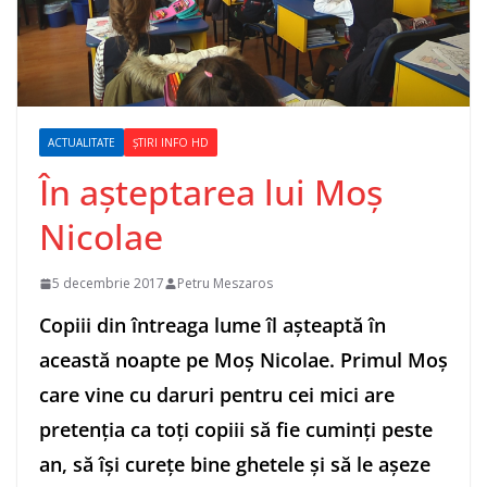
ACTUALITATE
ȘTIRI INFO HD
În așteptarea lui Moș
Nicolae
5 decembrie 2017
Petru Meszaros
Copiii din întreaga lume îl așteaptă în
această noapte pe Moș Nicolae. Primul Moș
care vine cu daruri pentru cei mici are
pretenția ca toți copiii să fie cuminți peste
an, să își curețe bine ghetele și să le așeze