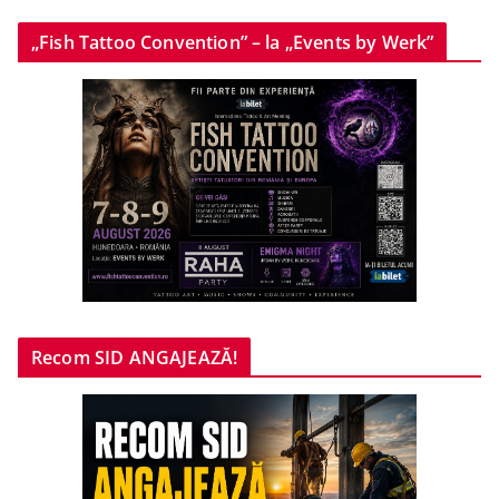
„Fish Tattoo Convention” – la „Events by Werk”
Recom SID ANGAJEAZĂ!