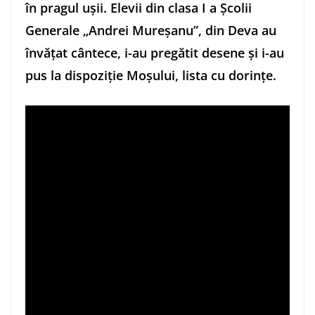
în pragul ușii. Elevii din clasa I a Școlii
Generale „
Andrei Mureșanu”, din
Deva au
învățat cântece, i-au pregătit desene și i-au
pus la dispoziție Moșului, lista cu dorințe.