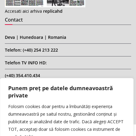
Accesati aici arhiva
replicahd
Contact
Deva | Hunedoara | Romania
Telefon: (+40) 254 213 222
Telefon TV INFO HD:
(+40) 354.410.434
Punem preț pe datele dumneavoastră
Email: infohd20@gmail.com
private
Website: www.replicahd.ro
Folosim cookies doar pentru a îmbunătăți experiența
dumneavoastră pe saitul nostru, gestionând conținut și
publicitate și analizând date de trafic. Dacă alegeți ACCEPT
TOT, acceptați doar să folosim cookies ca instrument de