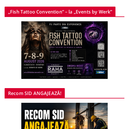
„Fish Tattoo Convention” – la „Events by Werk”
Recom SID ANGAJEAZĂ!