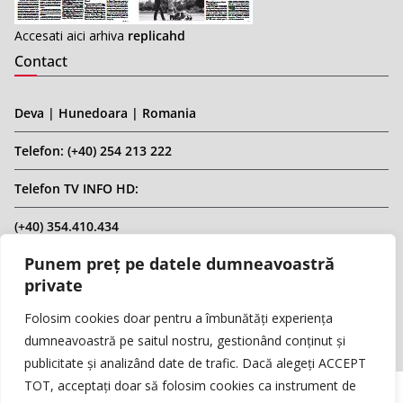
Accesati aici arhiva
replicahd
Contact
Deva | Hunedoara | Romania
Telefon: (+40) 254 213 222
Telefon TV INFO HD:
(+40) 354.410.434
Punem preț pe datele dumneavoastră
Email: infohd20@gmail.com
private
Website: www.replicahd.ro
Folosim cookies doar pentru a îmbunătăți experiența
dumneavoastră pe saitul nostru, gestionând conținut și
publicitate și analizând date de trafic. Dacă alegeți ACCEPT
TOT, acceptați doar să folosim cookies ca instrument de