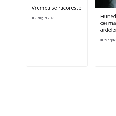
Vremea se răcorește
Hunedo
2 august 2021
cei mai
ardele
29 sept