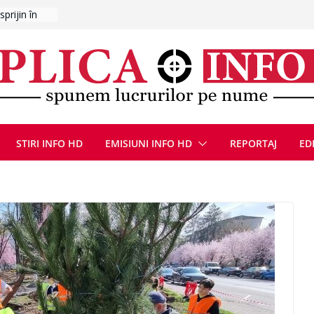
l Poliției
E
ȚIE ÎN
STIRI INFO HD
EMISIUNI INFO HD
REPORTAJ
ED