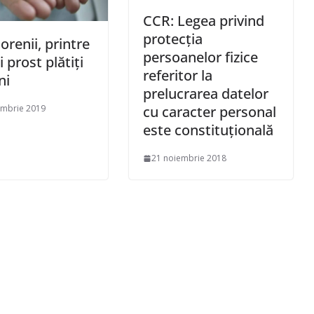
CCR: Legea privind
protecţia
renii, printre
persoanelor fizice
 prost plătiți
referitor la
ni
prelucrarea datelor
embrie 2019
cu caracter personal
este constituţională
21 noiembrie 2018