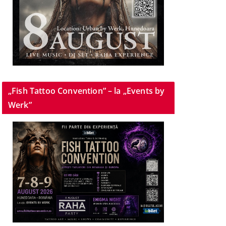
„Fish Tattoo Convention” – la „Events by
Werk”