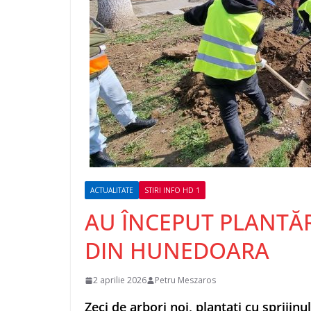
ACTUALITATE
STIRI INFO HD 1
AU ÎNCEPUT PLANTĂR
DIN HUNEDOARA
2 aprilie 2026
Petru Meszaros
Zeci de arbori noi, plantați cu sprijinul