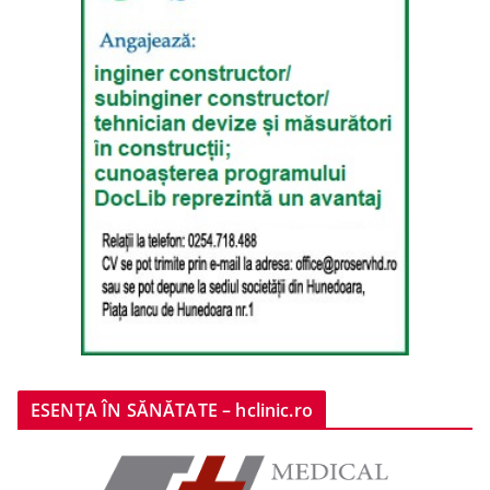
ESENȚA ÎN SĂNĂTATE – hclinic.ro