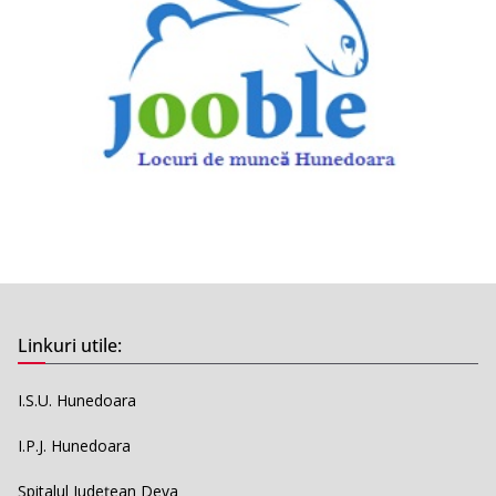
Linkuri utile:
I.S.U. Hunedoara
I.P.J. Hunedoara
Spitalul Județean Deva