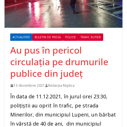
ACTUALITATE
BULETIN DE PRESĂ
POLIȚIE
TRAFIC RUTIER
Au pus în pericol
circulaţia pe drumurile
publice din județ
13 decembrie 2021
Redacția Replica
În data de 11.12.2021, în jurul orei 23:30,
poliţiştii au oprit în trafic, pe strada
Minerilor, din municipiul Lupeni, un bărbat
în vârstă de 40 de ani, din municipiul