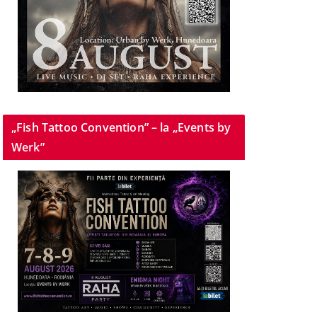
„Fish Tattoo Convention” – la „Events by
Werk”