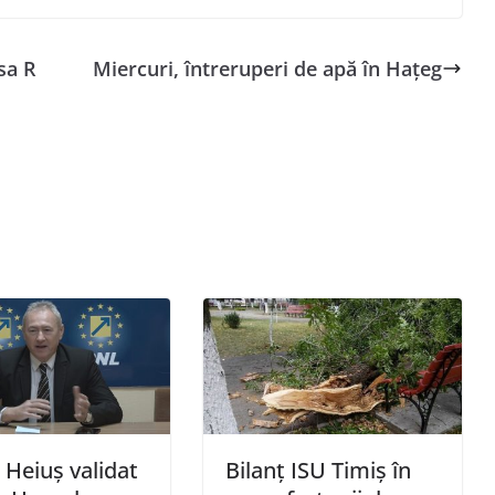
sa R
Miercuri, întreruperi de apă în Hațeg
 Heiuș validat
Bilanţ ISU Timiş în