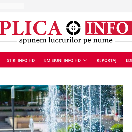
, 8 august
la Uricani.
rcerați
 parapet
viață din
eună cu
CANĂ!
STIRI INFO HD
EMISIUNI INFO HD
REPORTAJ
ED