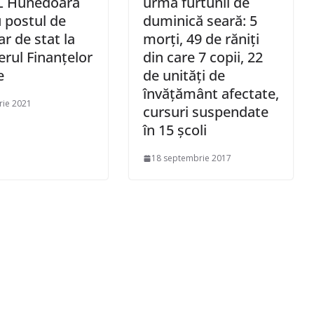
L Hunedoara
urma furtunii de
 postul de
duminică seară: 5
ar de stat la
morţi, 49 de răniţi
erul Finanțelor
din care 7 copii, 22
e
de unităţi de
învăţământ afectate,
rie 2021
cursuri suspendate
în 15 şcoli
18 septembrie 2017