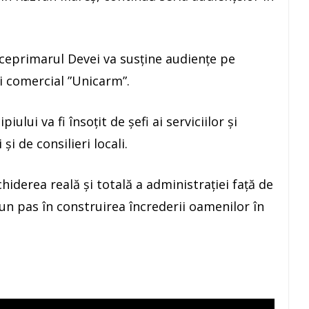
viceprimarul Devei va susține audiențe pe
i comercial ”Unicarm”.
iului va fi însoțit de șefi ai serviciilor și
și de consilieri locali.
hiderea reală și totală a administrației față de
ă un pas în construirea încrederii oamenilor în