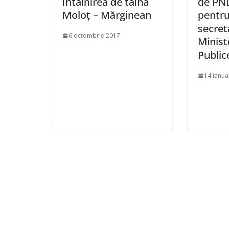
Întâlnirea de taină
de PN
Moloț – Mărginean
pentru
secret
6 octombrie 2017
Minist
Public
14 ianua