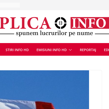
, 8 august
la Uricani.
rcerați
 parapet
viață din
eună cu
CANĂ!
STIRI INFO HD
EMISIUNI INFO HD
REPORTAJ
ED