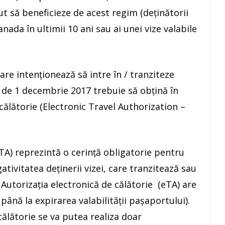
t să beneficieze de acest regim (deţinătorii
ada în ultimii 10 ani sau ai unei vize valabile
re intenţionează să intre în / tranziteze
i de 1 decembrie 2017 trebuie să obţină în
 călătorie (Electronic Travel Authorization –
eTA) reprezintă o cerinţă obligatorie pentru
gativitatea deţinerii vizei, care tranzitează sau
 Autorizaţia electronică de călătorie (eTA) are
 până la expirarea valabilităţii paşaportului).
călătorie se va putea realiza doar