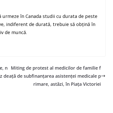
ă urmeze în Canada studii cu durata de peste
ive, indiferent de durată, trebuie să obţină în
tiv de muncă.
e, n
Miting de protest al medicilor de familie f
az de
aţă de subfinanţarea asistenţei medicale p
rimare, astăzi, în Piaţa Victoriei