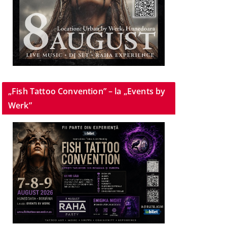
„Fish Tattoo Convention” – la „Events by
Werk”