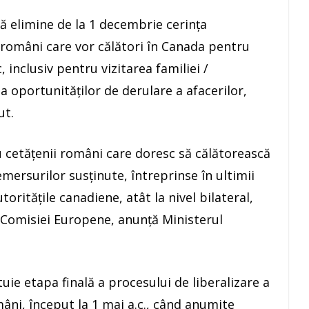
ă elimine de la 1 decembrie cerinţa
ii români care vor călători în Canada pentru
, inclusiv pentru vizitarea familiei /
 oportunităţilor de derulare a afacerilor,
ut.
u cetăţenii români care doresc să călătorească
mersurilor susţinute, întreprinse în ultimii
orităţile canadiene, atât la nivel bilateral,
ul Comisiei Europene, anunţă Ministerul
uie etapa finală a procesului de liberalizare a
âni, început la 1 mai a.c., când anumite