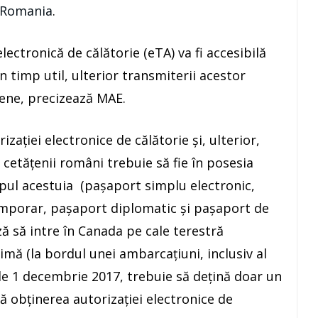
-Romania
.
electronică de călătorie (eTA) va fi accesibilă
n timp util, ulterior transmiterii acestor
iene, precizează MAE.
aţiei electronice de călătorie şi, ulterior,
 cetăţenii români trebuie să fie în posesia
ipul acestuia (paşaport simplu electronic,
mporar, paşaport diplomatic şi paşaport de
ză să intre în Canada pe cale terestră
mă (la bordul unei ambarcaţiuni, inclusiv al
 de 1 decembrie 2017, trebuie să deţină doar un
ră obţinerea autorizaţiei electronice de