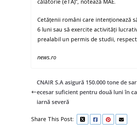
călătorie (eTA)”, notează MAE.
Cetăţenii români care intenţionează s
6 luni sau să exercite activităţi lucrat
prealabil un permis de studii, respec
news.ro
CNAIR S.A asigură 150.000 tone de sar
ecesar suficient pentru două luni în c
iarnă severă
Share This Post: