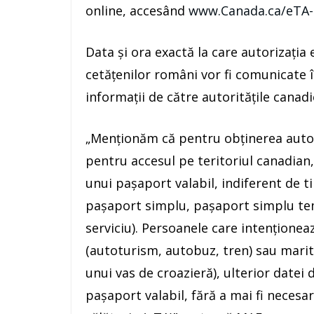
online, accesând
www.Canada.ca/eTA
Data şi ora exactă la care autorizaţia 
cetăţenilor români vor fi comunicate î
informaţii de către autorităţile canad
„Menţionăm că pentru obţinerea autoriz
pentru accesul pe teritoriul canadian,
unui paşaport valabil, indiferent de t
paşaport simplu, paşaport simplu te
serviciu). Persoanele care intenţionea
(autoturism, autobuz, tren) sau mariti
unui vas de croazieră), ulterior datei
paşaport valabil, fără a mai fi necesa