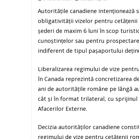
Autorităţile canadiene intenţionează s
obligativităţii vizelor pentru cetăţen
şederi de maxim 6 luni în scop turistic
cunoştinţelor sau pentru prospectarea
indiferent de tipul paşaportului deţin
Liberalizarea regimului de vize pentr
în Canada reprezintă concretizarea de
ani de autorităţile române pe lângă aut
cât şi în format trilateral, cu sprijin
Afacerilor Externe.
Decizia autorităţilor canadiene constit
regimului de vize pentru cetăţenii rom