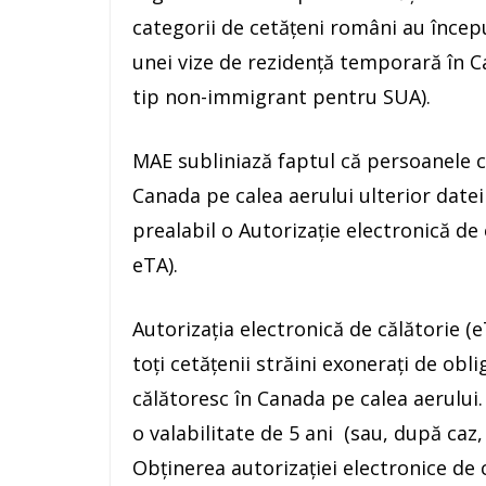
categorii de cetăţeni români au începu
unei vize de rezidenţă temporară în Can
tip non-immigrant pentru SUA).
MAE subliniază faptul că persoanele ca
Canada pe calea aerului ulterior date
prealabil o Autorizaţie electronică de
eTA).
Autorizaţia electronică de călătorie (
toţi cetăţenii străini exoneraţi de obli
călătoresc în Canada pe calea aerului.
o valabilitate de 5 ani (sau, după caz,
Obţinerea autorizaţiei electronice de 