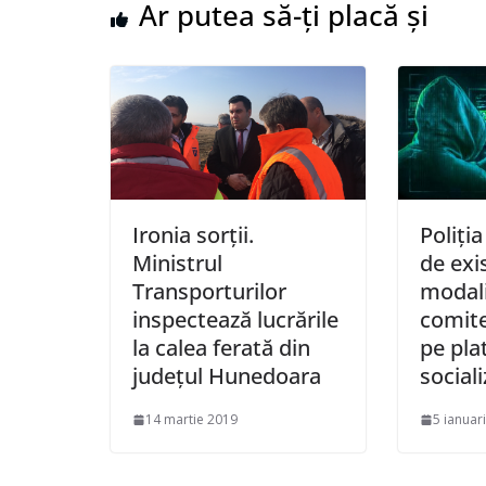
Ar putea să-ți placă și
Ironia sorții.
Poliți
Ministrul
de exi
Transporturilor
modali
inspectează lucrările
comite
la calea ferată din
pe pla
județul Hunedoara
social
14 martie 2019
5 ianuar