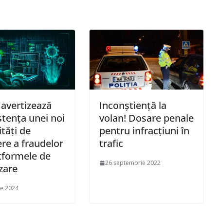
a avertizează
Inconștiență la
stența unei noi
volan! Dosare penale
tăți de
pentru infracțiuni în
re a fraudelor
trafic
tformele de
26 septembrie 2022
izare
ie 2024