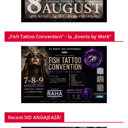
„Fish Tattoo Convention” – la „Events by Werk”
Recom SID ANGAJEAZĂ!