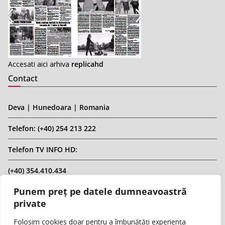
Accesati aici arhiva
replicahd
Contact
Deva | Hunedoara | Romania
Telefon: (+40) 254 213 222
Telefon TV INFO HD:
(+40) 354.410.434
Punem preț pe datele dumneavoastră
Email: infohd20@gmail.com
private
Website: www.replicahd.ro
Folosim cookies doar pentru a îmbunătăți experiența