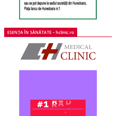
ESENȚA ÎN SĂNĂTATE – hclinic.ro