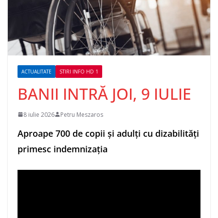
ACTUALITATE
STIRI INFO HD 1
BANII INTRĂ JOI, 9 IULIE
8 iulie 2026
Petru Meszaros
Aproape 700 de copii și adulți cu dizabilități
primesc indemnizația