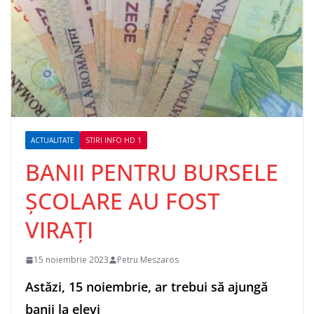
ACTUALITATE
STIRI INFO HD 1
BANII PENTRU BURSELE
ȘCOLARE AU FOST
VIRAȚI
15 noiembrie 2023
Petru Meszaros
Astăzi, 15 noiembrie, ar trebui să ajungă
banii la elevi