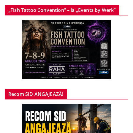
„Fish Tattoo Convention” – la „Events by Werk”
Recom SID ANGAJEAZĂ!