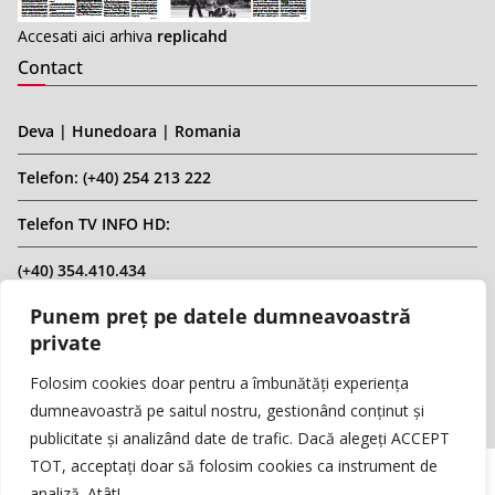
Accesati aici arhiva
replicahd
Contact
Deva | Hunedoara | Romania
Telefon: (+40) 254 213 222
Telefon TV INFO HD:
(+40) 354.410.434
Punem preț pe datele dumneavoastră
Email: infohd20@gmail.com
private
Website: www.replicahd.ro
Folosim cookies doar pentru a îmbunătăți experiența
dumneavoastră pe saitul nostru, gestionând conținut și
publicitate și analizând date de trafic. Dacă alegeți ACCEPT
TOT, acceptați doar să folosim cookies ca instrument de
analiză. Atât!