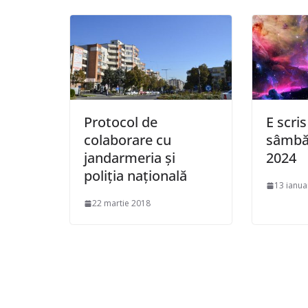
Protocol de
E scris
colaborare cu
sâmbăt
jandarmeria și
2024
poliția națională
13 ianua
22 martie 2018