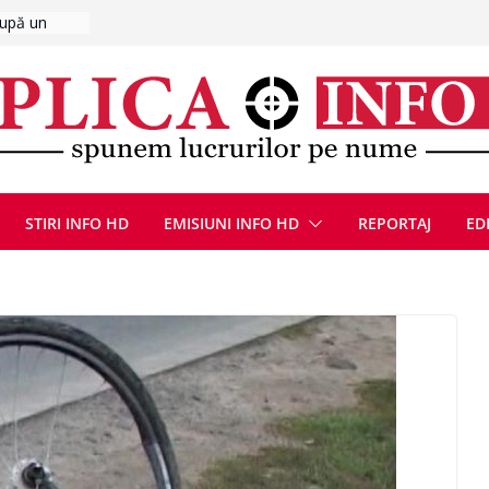
UMNEZEU
 august
ie, reunite
pozionul
, la cea de-
ute de
jin în
STIRI INFO HD
EMISIUNI INFO HD
REPORTAJ
ED
oliției
ulie 2026