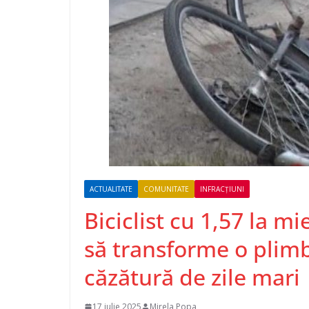
ACTUALITATE
COMUNITATE
INFRACȚIUNI
Biciclist cu 1,57 la mi
să transforme o plimb
căzătură de zile mari
17 iulie 2025
Mirela Popa