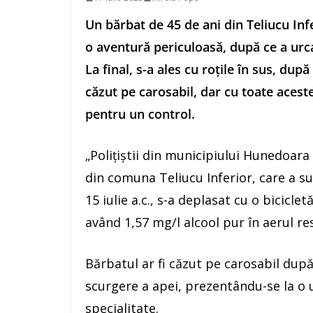
Un bărbat de 45 de ani din Teliucu Inf
o aventură periculoasă, după ce a urca
La final, s-a ales cu roțile în sus, dup
căzut pe carosabil, dar cu toate aceste
pentru un control.
„Polițiștii din municipiului Hunedoara 
din comuna Teliucu Inferior, care a s
15 iulie a.c., s-a deplasat cu o bicicl
având 1,57 mg/l alcool pur în aerul re
Bărbatul ar fi căzut pe carosabil după c
scurgere a apei, prezentându-se la o u
specialitate.