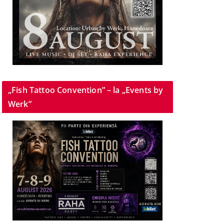
„Fish Tattoo Convention” – la „Events by
Werk”