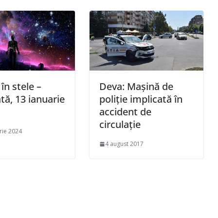
 în stele –
Deva: Mașină de
ă, 13 ianuarie
poliție implicată în
accident de
circulație
rie 2024
4 august 2017