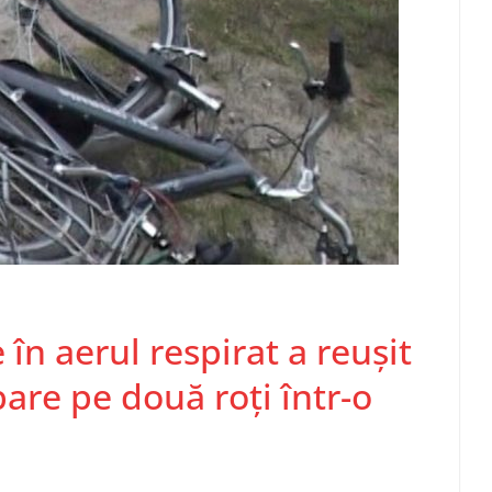
e în aerul respirat a reușit
are pe două roți într-o