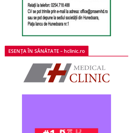
ESENȚA ÎN SĂNĂTATE – hclinic.ro