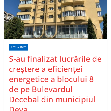
ACTUALITATE
S-au finalizat lucrările de
creștere a eficienței
energetice a blocului 8
de pe Bulevardul
Decebal din municipiul
Deva