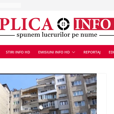
la Uricani.
rcerați
 parapet
viață din
eună cu
CANĂ!
ICE DIN
STIRI INFO HD
EMISIUNI INFO HD
REPORTAJ
ED