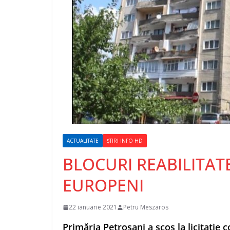
ACTUALITATE
ȘTIRI INFO HD
BLOCURI REABILITAT
EUROPENI
22 ianuarie 2021
Petru Meszaros
Primăria Petroșani a scos la licitație c