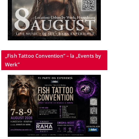
„Fish Tattoo Convention” – la „Events by
Werk”