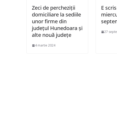
Zeci de percheziții
E scris
domiciliare la sediile
miercu
unor firme din
septe
județul Hunedoara și
27 sept
alte nouă județe
4 martie 2024