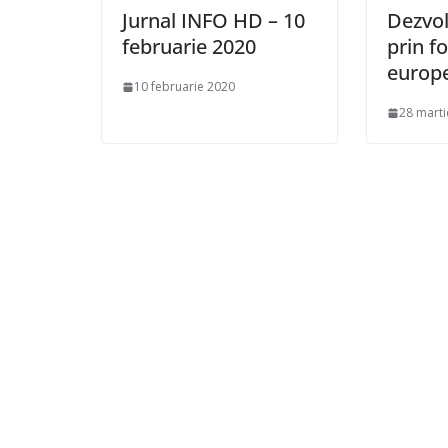
Jurnal INFO HD – 10
Dezvol
februarie 2020
prin f
europ
10 februarie 2020
28 marti