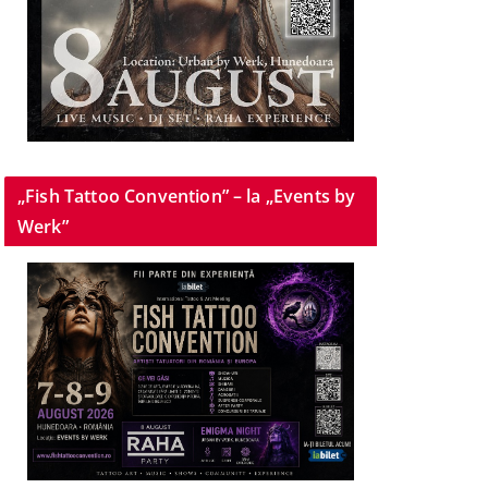
„Fish Tattoo Convention” – la „Events by
Werk”