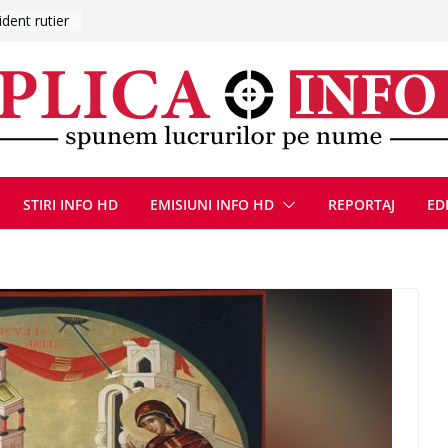
UMNEZEU
 august
ie, reunite
pozionul
, la cea de-
ute de
jin în
STIRI INFO HD
EMISIUNI INFO HD
REPORTAJ
ED
oliției
ulie 2026