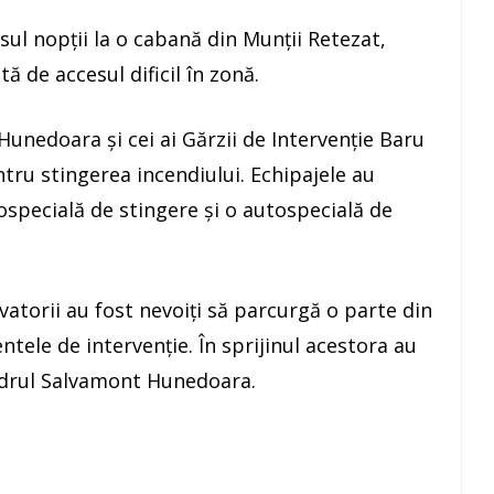
sul nopții la o cabană din Munții Retezat,
ă de accesul dificil în zonă.
unedoara și cei ai Gărzii de Intervenție Baru
entru stingerea incendiului. Echipajele au
tospecială de stingere și o autospecială de
vatorii au fost nevoiți să parcurgă o parte din
tele de intervenție. În sprijinul acestora au
cadrul Salvamont Hunedoara.