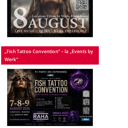
„Fish Tattoo Convention” – la „Events by
Werk”