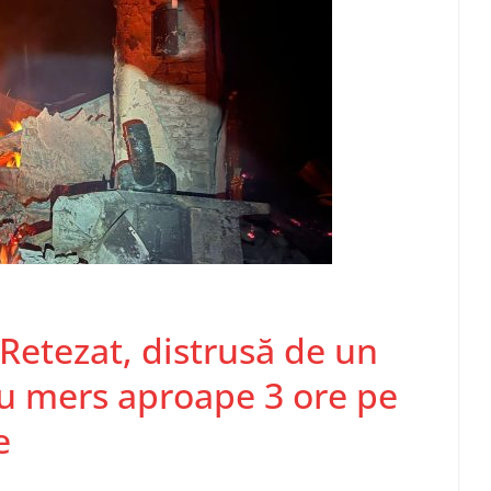
Retezat, distrusă de un
au mers aproape 3 ore pe
e