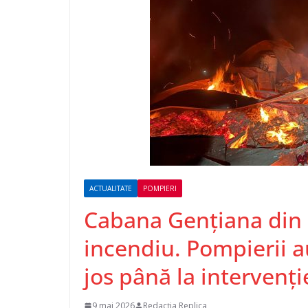
ACTUALITATE
POMPIERI
Cabana Gențiana din 
incendiu. Pompierii 
jos până la intervenți
9 mai 2026
Redacția Replica