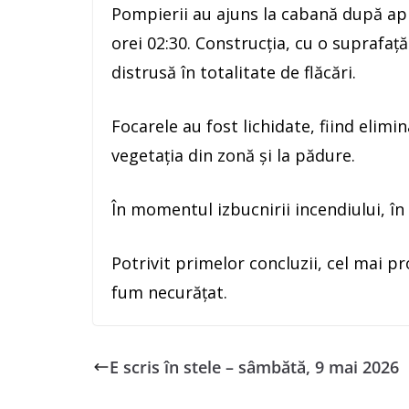
Pompierii au ajuns la cabană după apr
orei 02:30. Construcția, cu o suprafaț
distrusă în totalitate de flăcări.
Focarele au fost lichidate, fiind elimi
vegetația din zonă și la pădure.
În momentul izbucnirii incendiului, î
Potrivit primelor concluzii, cel mai p
fum necurățat.
E scris în stele – sâmbătă, 9 mai 2026