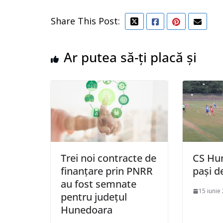
Share This Post:
Ar putea să-ți placă și
Trei noi contracte de
CS Hun
finanțare prin PNRR
pași 
au fost semnate
15 iunie
pentru județul
Hunedoara