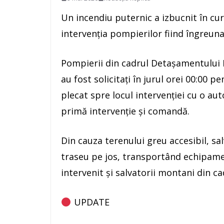
Un incendiu puternic a izbucnit în cur
intervenția pompierilor fiind îngreunat
Pompierii din cadrul Detașamentului H
au fost solicitați în jurul orei 00:00 p
plecat spre locul intervenției cu o au
primă intervenție și comandă.
Din cauza terenului greu accesibil, sal
traseu pe jos, transportând echipamen
intervenit și salvatorii montani din 
UPDATE