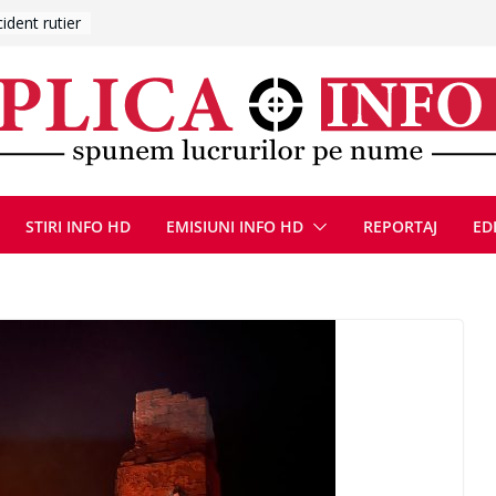
UMNEZEU
 august
ie, reunite
pozionul
, la cea de-
ute de
jin în
STIRI INFO HD
EMISIUNI INFO HD
REPORTAJ
ED
oliției
ulie 2026