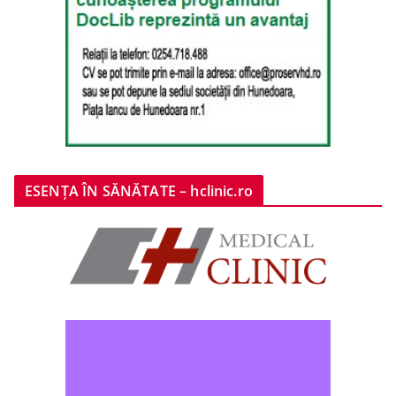
ESENȚA ÎN SĂNĂTATE – hclinic.ro