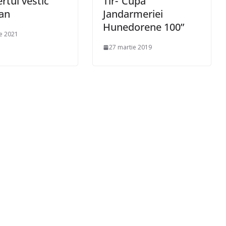
ertul vestic
Tir-”Cupa
an
Jandarmeriei
Hunedorene 100”
e 2021
27 martie 2019