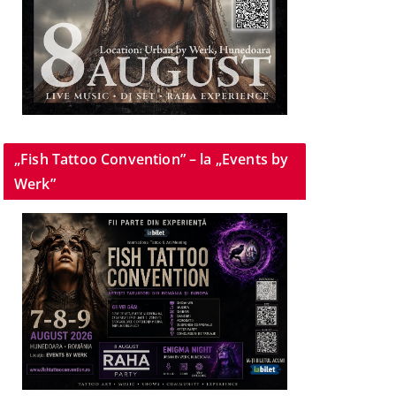
„Fish Tattoo Convention” – la „Events by
Werk”