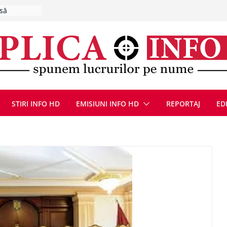
, 8 august
la Uricani.
rcerați
 parapet
viață din
eună cu
CANĂ!
STIRI INFO HD
EMISIUNI INFO HD
REPORTAJ
ED