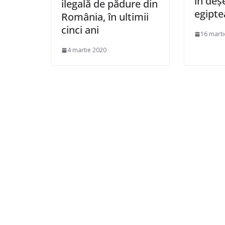
în deş
ilegală de pădure din
egipte
România, în ultimii
cinci ani
16 marti
4 martie 2020