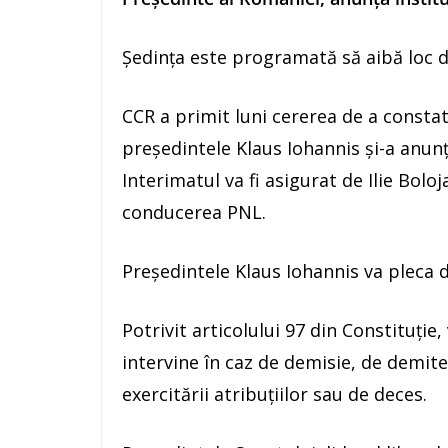
Şedinţa este programată să aibă loc de
CCR a primit luni cererea de a consta
preşedintele Klaus Iohannis şi-a anun
Interimatul va fi asigurat de Ilie Bolo
conducerea PNL.
Preşedintele Klaus Iohannis va pleca d
Potrivit articolului 97 din Constituţie
intervine în caz de demisie, de demiter
exercitării atribuţiilor sau de deces.