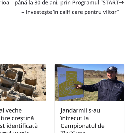
rioa
până la 30 de ani, prin Programul ”START
– Investeşte în calificare pentru viitor”
ai veche
Jandarmii s-au
ire creştină
întrecut la
ost identificată
Campionatul de