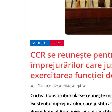
ACTUALITATE
JUSTIȚIE
CCR se reuneşte pentr
împrejurărilor care ju
exercitarea funcţiei 
11 februarie 2025
Redacția Replica
Curtea Constituţională se reuneşte mar
existenţa împrejurărilor care justifică
Preşedinte al României, anunţă institu