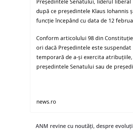
Preşedintele Senatului, liderul liberal
după ce preşedintele Klaus Iohannis 
funcţie începând cu data de 12 februa
Conform articolului 98 din Constituţie
ori dacă Preşedintele este suspendat d
temporară de a-şi exercita atribuţiile,
preşedintele Senatului sau de preşedi
news.ro
ANM revine cu noutăți, despre evoluți