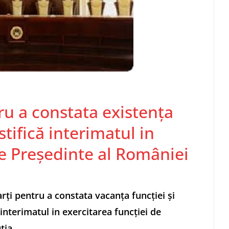
u a constata existenţa
stifică interimatul in
de Preşedinte al României
ţi pentru a constata vacanţa funcţiei şi
 interimatul in exercitarea funcţiei de
ţia.