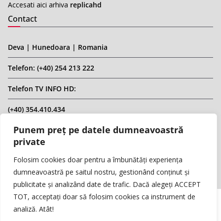
Accesati aici arhiva
replicahd
Contact
Deva | Hunedoara | Romania
Telefon: (+40) 254 213 222
Telefon TV INFO HD:
(+40) 354.410.434
Punem preț pe datele dumneavoastră
Email: infohd20@gmail.com
private
Website: www.replicahd.ro
Folosim cookies doar pentru a îmbunătăți experiența
dumneavoastră pe saitul nostru, gestionând conținut și
publicitate și analizând date de trafic. Dacă alegeți ACCEPT
TOT, acceptați doar să folosim cookies ca instrument de
analiză. Atât!
Copyright © REPLICA & INFO HD TV. Toate drepturile rezervate.