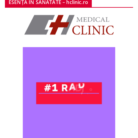
ESENȚA ÎN SĂNĂTATE – hclinic.ro