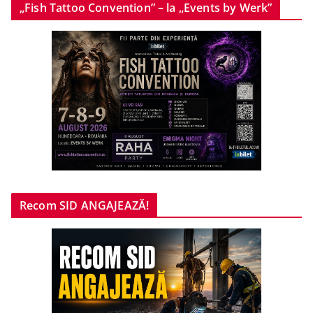
„Fish Tattoo Convention” – la „Events by Werk”
Recom SID ANGAJEAZĂ!