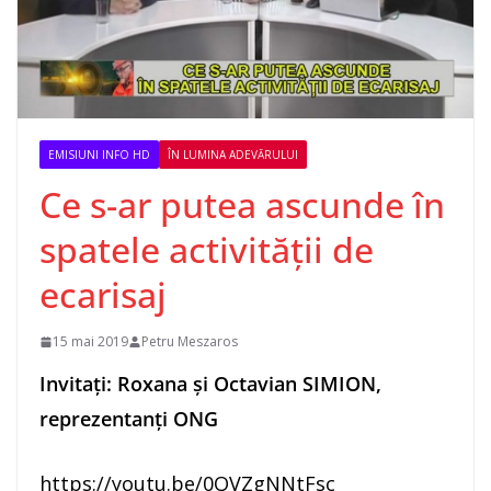
EMISIUNI INFO HD
ÎN LUMINA ADEVĂRULUI
Ce s-ar putea ascunde în
spatele activității de
ecarisaj
15 mai 2019
Petru Meszaros
Invitați: Roxana și Octavian SIMION,
reprezentanți ONG
https://youtu.be/0QVZgNNtFsc