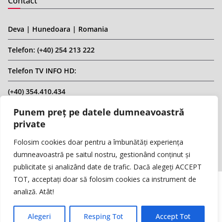
Contact
Deva | Hunedoara | Romania
Telefon: (+40) 254 213 222
Telefon TV INFO HD:
(+40) 354.410.434
Punem preț pe datele dumneavoastră
Email: infohd20@gmail.com
private
Website: www.replicahd.ro
Folosim cookies doar pentru a îmbunătăți experiența
dumneavoastră pe saitul nostru, gestionând conținut și
publicitate și analizând date de trafic. Dacă alegeți ACCEPT
TOT, acceptați doar să folosim cookies ca instrument de
analiză. Atât!
Copyright © REPLICA & INFO HD TV. Toate drepturile rezervate.
Interzisă preluarea de conținut fără specificarea sursei.
Alegeri
Resping Tot
Accept Tot