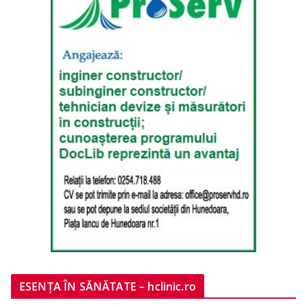
ESENȚA ÎN SĂNĂTATE – hclinic.ro