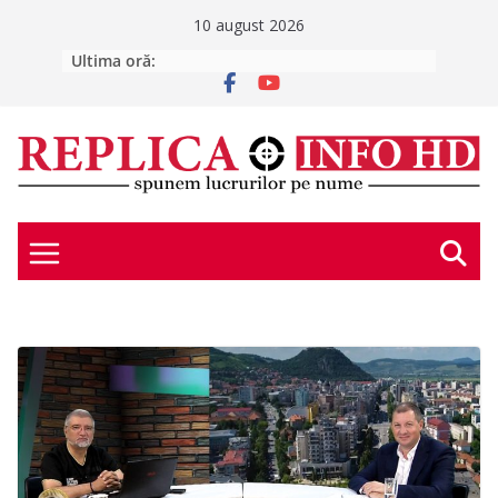
Skip
10 august 2026
to
Ultima oră:
UPDATE: Bărbatul dispărut a fost
găsit. L-AȚI VĂZUT? Un bărbat este
content
căutat după ce a plecat de acasă
vineri, 7 august
SCHIMBAREA LA FAȚĂ
SĂPTĂMÂNA ASTRALĂ – 10 – 16
august 2026
E scris în stele – duminică, 9 august
2026
E scris în stele – luni, 10 august 2026