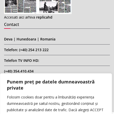
Accesati aici arhiva
replicahd
Contact
Deva | Hunedoara | Romania
Telefon: (+40) 254 213 222
Telefon TV INFO HD:
(+40) 354.410.434
Punem preț pe datele dumneavoastră
Email: infohd20@gmail.com
private
Website: www.replicahd.ro
Folosim cookies doar pentru a îmbunătăți experiența
dumneavoastră pe saitul nostru, gestionând conținut și
publicitate și analizând date de trafic. Dacă alegeți ACCEPT