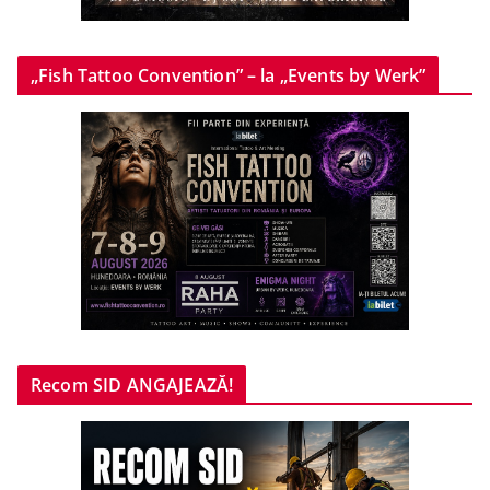
„Fish Tattoo Convention” – la „Events by Werk”
Recom SID ANGAJEAZĂ!