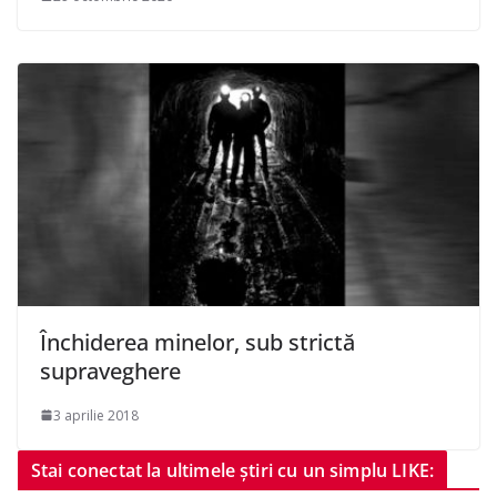
Închiderea minelor, sub strictă
supraveghere
3 aprilie 2018
Stai conectat la ultimele știri cu un simplu LIKE: