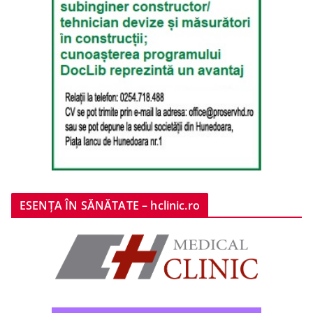
ESENȚA ÎN SĂNĂTATE – hclinic.ro