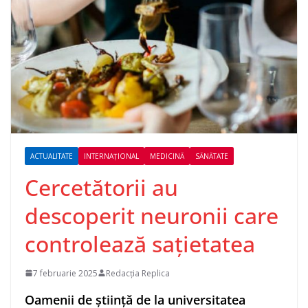
ACTUALITATE
INTERNAȚIONAL
MEDICINĂ
SĂNĂTATE
Cercetătorii au
descoperit neuronii care
controlează sațietatea
7 februarie 2025
Redacția Replica
Oamenii de ştiinţă de la universitatea