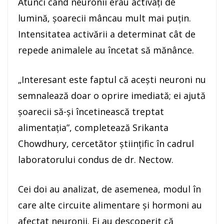
Atunci când neuronii erau activaţi de
lumină, şoarecii mâncau mult mai puţin.
Intensitatea activării a determinat cât de
repede animalele au încetat să mănânce.
„Interesant este faptul că aceşti neuroni nu
semnalează doar o oprire imediată; ei ajută
şoarecii să-şi încetinească treptat
alimentaţia”, completează Srikanta
Chowdhury, cercetător ştiinţific în cadrul
laboratorului condus de dr. Nectow.
Cei doi au analizat, de asemenea, modul în
care alte circuite alimentare şi hormoni au
afectat neuronii. Ei au descoperit că