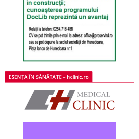
ESENȚA ÎN SĂNĂTATE – hclinic.ro