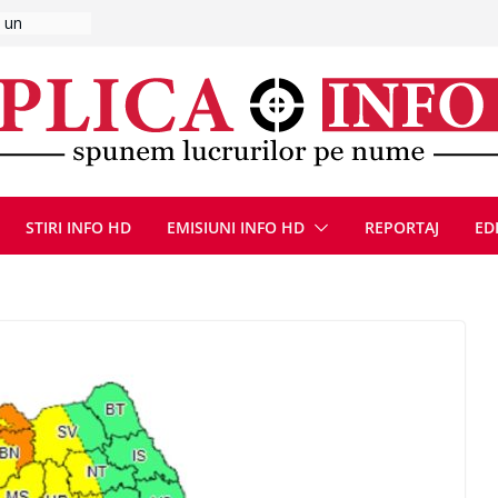
UMNEZEU
 august
ie, reunite
pozionul
, la cea de-
ute de
jin în
STIRI INFO HD
EMISIUNI INFO HD
REPORTAJ
ED
oliției
ulie 2026