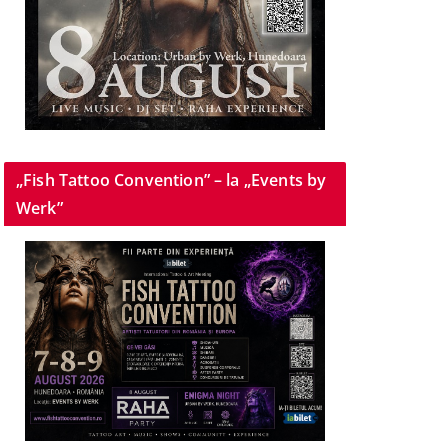
„Fish Tattoo Convention” – la „Events by
Werk”