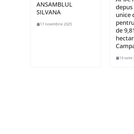
ANSAMBLUL
depus 
SILVANA
unice 
pentru
17 noiembrie 2025
de 9,8
hectar
Campa
16 iunie