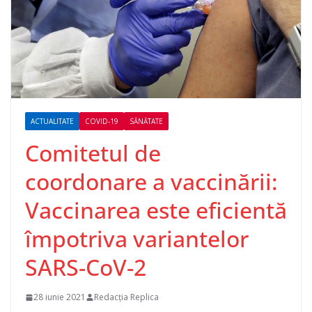
ACTUALITATE
COVID-19
SĂNĂTATE
Comitetul de
coordonare a vaccinării:
Vaccinarea este eficientă
împotriva variantelor
SARS-CoV-2
28 iunie 2021
Redacția Replica