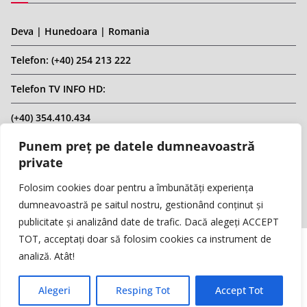
Deva | Hunedoara | Romania
Telefon: (+40) 254 213 222
Telefon TV INFO HD:
(+40) 354.410.434
Punem preț pe datele dumneavoastră
Email: infohd20@gmail.com
private
Website: www.replicahd.ro
Folosim cookies doar pentru a îmbunătăți experiența
dumneavoastră pe saitul nostru, gestionând conținut și
publicitate și analizând date de trafic. Dacă alegeți ACCEPT
TOT, acceptați doar să folosim cookies ca instrument de
analiză. Atât!
Copyright © REPLICA & INFO HD TV. Toate drepturile rezervate.
Interzisă preluarea de conținut fără specificarea sursei.
Alegeri
Resping Tot
Accept Tot