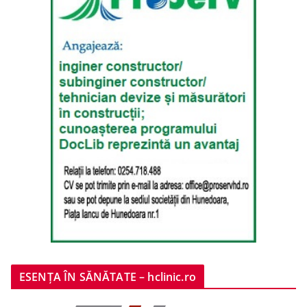
ESENȚA ÎN SĂNĂTATE – hclinic.ro