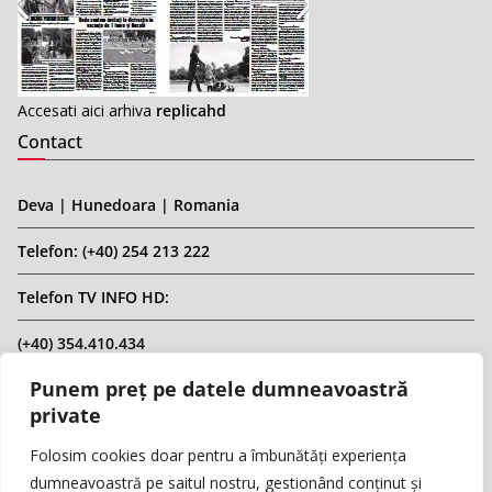
Accesati aici arhiva
replicahd
Contact
Deva | Hunedoara | Romania
Telefon: (+40) 254 213 222
Telefon TV INFO HD:
(+40) 354.410.434
Punem preț pe datele dumneavoastră
Email: infohd20@gmail.com
private
Website: www.replicahd.ro
Folosim cookies doar pentru a îmbunătăți experiența
dumneavoastră pe saitul nostru, gestionând conținut și