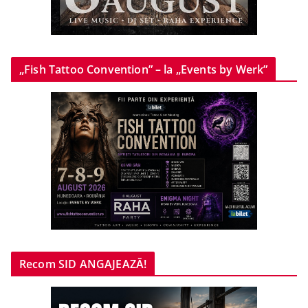
„Fish Tattoo Convention” – la „Events by Werk”
Recom SID ANGAJEAZĂ!