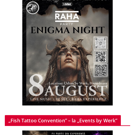
„Fish Tattoo Convention” – la „Events by Werk”