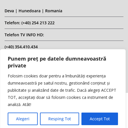
Deva | Hunedoara | Romania
Telefon: (+40) 254 213 222
Telefon TV INFO HD:
(+40) 354.410.434
Punem preț pe datele dumneavoastră
Email: infohd20@gmail.com
private
Website: www.replicahd.ro
Folosim cookies doar pentru a îmbunătăți experiența
dumneavoastră pe saitul nostru, gestionând conținut și
publicitate și analizând date de trafic. Dacă alegeți ACCEPT
TOT, acceptați doar să folosim cookies ca instrument de
analiză. Atât!
Copyright © REPLICA & INFO HD TV. Toate drepturile rezervate.
Interzisă preluarea de conținut fără specificarea sursei.
Alegeri
Resping Tot
Accept Tot