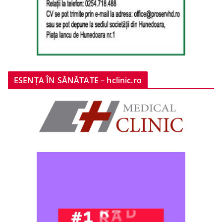
ESENȚA ÎN SĂNĂTATE – hclinic.ro