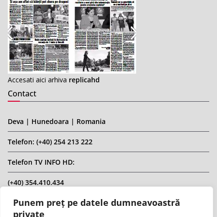
Accesati aici arhiva
replicahd
Contact
Deva | Hunedoara | Romania
Telefon: (+40) 254 213 222
Telefon TV INFO HD:
(+40) 354.410.434
Punem preț pe datele dumneavoastră
Email: infohd20@gmail.com
private