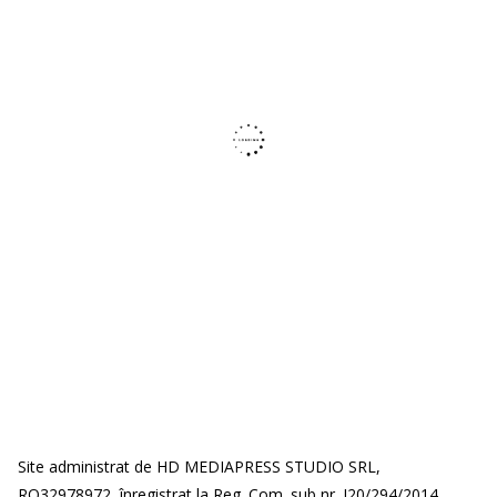
Site administrat de HD MEDIAPRESS STUDIO SRL,
RO32978972, înregistrat la Reg. Com. sub nr. J20/294/2014