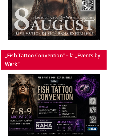
„Fish Tattoo Convention” – la „Events by
Werk”