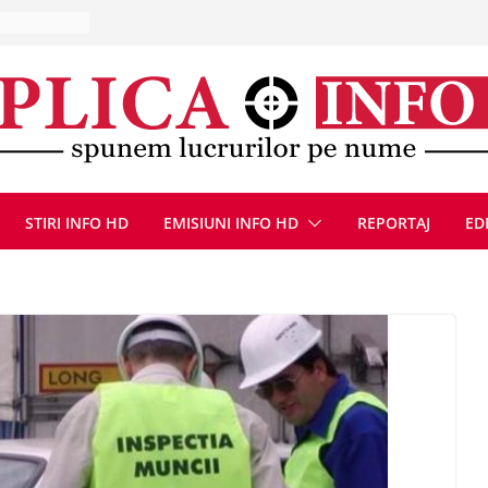
ă, 9 august
u
Deva, după
fum
l se
 FOTO)
, 8 august
STIRI INFO HD
EMISIUNI INFO HD
REPORTAJ
ED