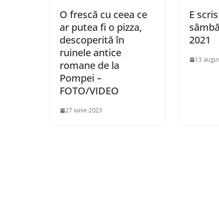
O frescă cu ceea ce
E scris
ar putea fi o pizza,
sâmbăt
descoperită în
2021
ruinele antice
13 augus
romane de la
Pompei –
FOTO/VIDEO
27 iunie 2023