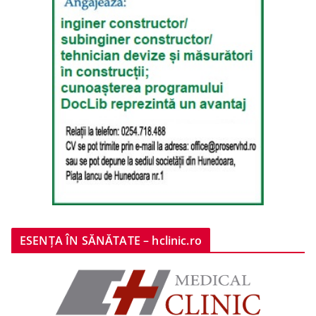
ESENȚA ÎN SĂNĂTATE – hclinic.ro