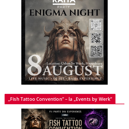
„Fish Tattoo Convention” – la „Events by Werk”