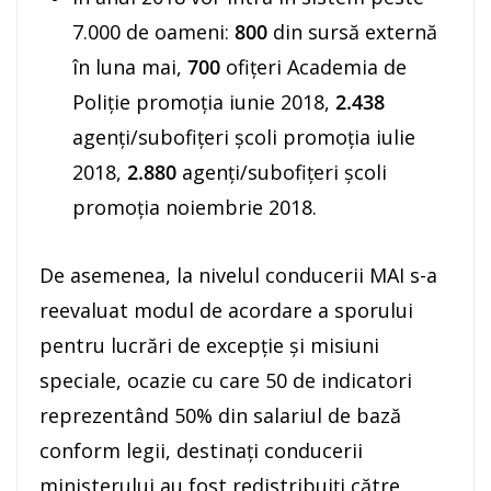
7.000 de oameni:
800
din sursă externă
în luna mai,
700
ofițeri Academia de
Poliție promoția iunie 2018,
2.438
agenți/subofițeri școli promoția iulie
2018,
2.880
agenți/subofițeri școli
promoția noiembrie 2018.
De asemenea, la nivelul conducerii MAI s-a
reevaluat modul de acordare a sporului
pentru lucrări de excepție și misiuni
speciale, ocazie cu care 50 de indicatori
reprezentând 50% din salariul de bază
conform legii, destinați conducerii
ministerului au fost redistribuiți către