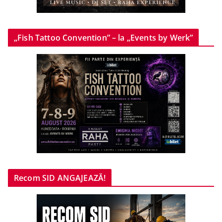
„Fish Tattoo Convention” – la „Events by Werk”
Recom SID ANGAJEAZĂ!