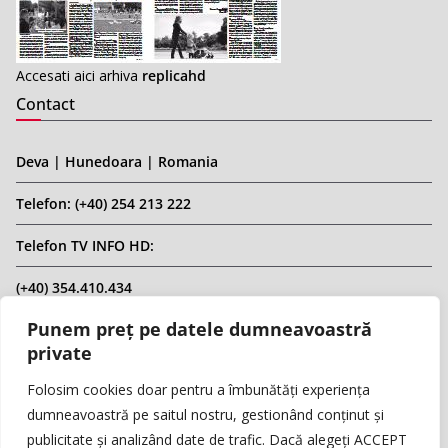
Accesati aici arhiva
replicahd
Contact
Deva | Hunedoara | Romania
Telefon: (+40) 254 213 222
Telefon TV INFO HD:
(+40) 354.410.434
Punem preț pe datele dumneavoastră
Email: infohd20@gmail.com
private
Website: www.replicahd.ro
Folosim cookies doar pentru a îmbunătăți experiența
dumneavoastră pe saitul nostru, gestionând conținut și
publicitate și analizând date de trafic. Dacă alegeți ACCEPT