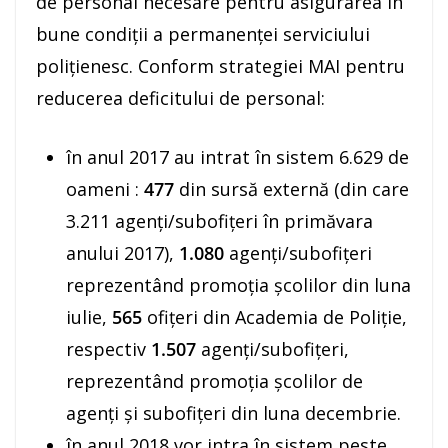
de personal necesare pentru asigurarea în
bune condiții a permanenței serviciului
polițienesc. Conform strategiei MAI pentru
reducerea deficitului de personal:
în anul 2017 au intrat în sistem 6.629 de
oameni :
477
din sursă externă (din care
3.211 agenți/subofițeri în primăvara
anului 2017),
1.080
agenți/subofițeri
reprezentând promoția școlilor din luna
iulie,
565
ofițeri din Academia de Poliție,
respectiv
1.507
agenți/subofițeri,
reprezentând promoția școlilor de
agenți și subofițeri din luna decembrie.
în anul 2018 vor intra în sistem peste