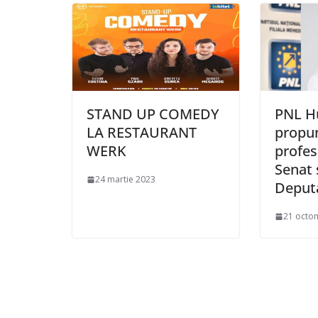
STAND UP COMEDY
PNL H
LA RESTAURANT
propun
WERK
profes
Senat 
24 martie 2023
Deputa
21 octo