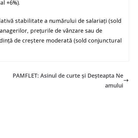
al +6%).
lativă stabilitate a numărului de salariaţi (sold
nagerilor, preţurile de vânzare sau de
endinţă de creştere moderată (sold conjunctural
PAMFLET: Asinul de curte și Deșteapta Ne
amului