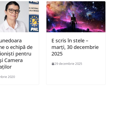
unedoara
E scris în stele –
e o echipă de
marți, 30 decembrie
ionişti pentru
2025
şi Camera
29 decembrie 2025
ţilor
mbrie 2020