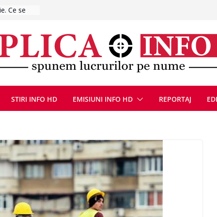
ă de
zat după ce
ugust 2026
at cu un
Bărbatul a
i/ Bărbat
negociere cu
nțat un
STIRI INFO HD
EMISIUNI INFO HD
REPORTAJ
ED
ațe
scopere Evul
rei
 luna