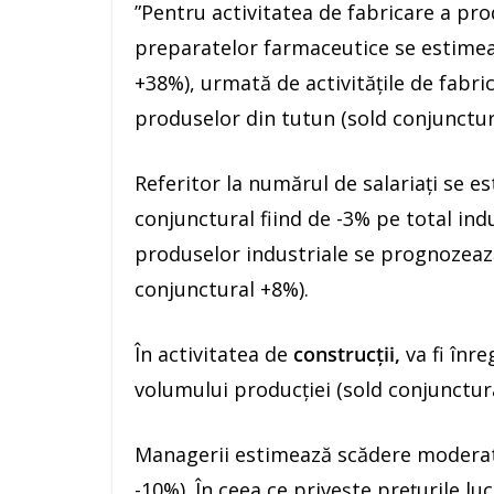
”Pentru activitatea de fabricare a pr
preparatelor farmaceutice se estimea
+38%), urmată de activităţile de fabri
produselor din tutun (sold conjunctura
Referitor la numărul de salariaţi se es
conjunctural fiind de -3% pe total ind
produselor industriale se prognozea
conjunctural +8%).
În activitatea de
construcţii,
va fi înre
volumului producţiei (sold conjunctura
Managerii estimează scădere moderată
-10%). În ceea ce priveşte preţurile lu