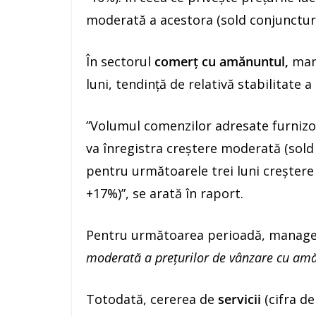
moderată a acestora (sold conjunctur
În sectorul
comerţ cu amănuntul,
mana
luni, tendinţă de relativă stabilitate 
”Volumul comenzilor adresate furnizor
va înregistra creştere moderată (sold
pentru următoarele trei luni creştere 
+17%)”, se arată în raport.
Pentru următoarea perioadă, manager
moderată a preţurilor de vânzare cu amă
Totodată, cererea de
servicii
(cifra d