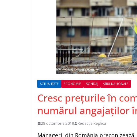
ACTUALITATE
ECONOMIE
SONDAJ
ȘTIRI NAȚIONALE
Cresc prețurile în co
numărul angajaților î
28 octombrie 2019
Redacția Replica
Managerii din România preconizează, 