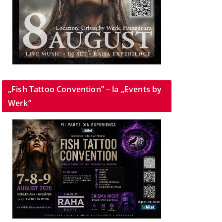
„Fish Tattoo Convention” – la „Events by
Werk”