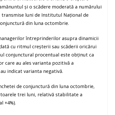
 amănuntul şi o scădere moderată a numărului
e transmise luni de Institutul Naţional de
 conjunctură din luna octombrie.
managerilor întreprinderilor asupra dinamicii
tă cu ritmul creşterii sau scăderii oricărui
dul conjunctural procentual este obţinut ca
r care au ales varianta pozitivă a
au indicat varianta negativă.
anchetei de conjunctură din luna octombrie,
rele trei luni, relativă stabilitate a
al +4%).