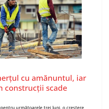
merţul cu amănuntul, iar
n construcții scade
pentru următoarele trei luni, o creştere