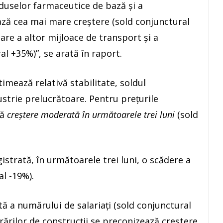
oduselor farmaceutice de bază şi a
ză cea mai mare creştere (sold conjunctural
care a altor mijloace de transport şi a
l +35%)”, se arată în raport.
timează relativă stabilitate, soldul
ustrie prelucrătoare. Pentru preţurile
ză
creştere moderată în următoarele trei luni
(sold
gistrată, în următoarele trei luni, o scădere a
l -19%).
 a numărului de salariaţi (sold conjunctural
crărilor de construcţii se preconizează creştere