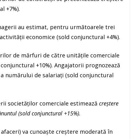
al +7%).
gerii au estimat, pentru următoarele trei
a activităţii economice (sold conjunctural +4%).
ilor de mărfuri de către unităţile comerciale
 conjunctural +10%). Angajatorii prognozează
a numărului de salariaţi (sold conjunctural
ii societăţilor comerciale estimează
creştere
nuntul (sold conjunctural +15%).
e afaceri) va cunoaşte creştere moderată în