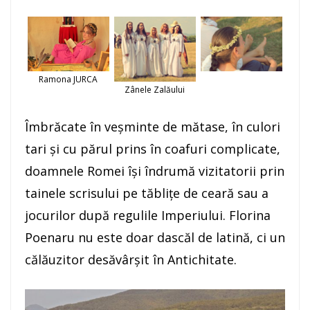
Ramona JURCA
Zânele Zalăului
Îmbrăcate în veşminte de mătase, în culori
tari şi cu părul prins în coafuri complicate,
doamnele Romei îşi îndrumă vizitatorii prin
tainele scrisului pe tăbliţe de ceară sau a
jocurilor după regulile Imperiului. Florina
Poenaru nu este doar dascăl de latină, ci un
călăuzitor desăvârşit în Antichitate.