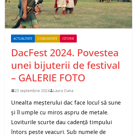
ACTUALITATE
COMUNITATE
ISTORIE
DacFest 2024. Povestea
unei bijuterii de festival
– GALERIE FOTO
23 septembrie 2024
Laura Oana
Unealta meşterului dac face locul să sune
şi îl umple cu miros aspru de metale.
Loviturile scurte dau cadenţă timpului
întors peste veacuri. Sub numele de