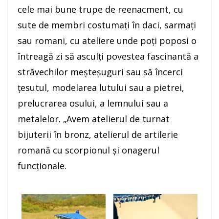
cele mai bune trupe de reenacment, cu
sute de membri costumaţi în daci, sarmaţi
sau romani, cu ateliere unde poţi poposi o
întreagă zi să asculţi povestea fascinantă a
străvechilor meşteşuguri sau să încerci
ţesutul, modelarea lutului sau a pietrei,
prelucrarea osului, a lemnului sau a
metalelor. „Avem atelierul de turnat
bijuterii în bronz, atelierul de artilerie
romană cu scorpionul şi onagerul
funcționale.