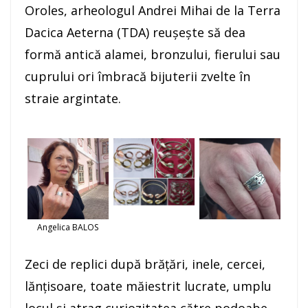
Oroles, arheologul Andrei Mihai de la Terra
Dacica Aeterna (TDA) reuşeşte să dea
formă antică alamei, bronzului, fierului sau
cuprului ori îmbracă bijuterii zvelte în
straie argintate.
Angelica BALOS
Zeci de replici după brăţări, inele, cercei,
lănţisoare, toate măiestrit lucrate, umplu
locul şi atrag curiozitatea către podoabe.