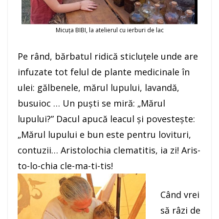
Micuța BIBI, la atelierul cu ierburi de lac
Pe rând, bărbatul ridică sticluţele unde are
infuzate tot felul de plante medicinale în
ulei: gălbenele, mărul lupului, lavandă,
busuioc … Un puşti se miră: „Mărul
lupului?” Dacul apucă leacul şi povesteşte:
„Mărul lupului e bun este pentru lovituri,
contuzii… Aristolochia clematitis, ia zi! Aris-
to-lo-chia cle-ma-ti-tis!
Când vrei
să râzi de