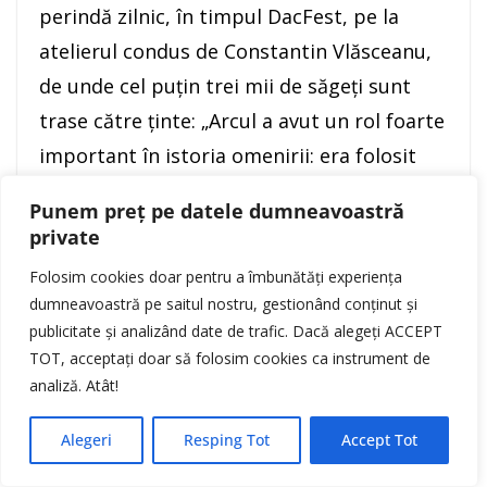
perindă zilnic, în timpul DacFest, pe la
atelierul condus de Constantin Vlăsceanu,
de unde cel puţin trei mii de săgeţi sunt
trase către ţinte: „Arcul a avut un rol foarte
important în istoria omenirii: era folosit
atât pentru procurarea hranei, cât şi
Punem preț pe datele dumneavoastră
pentru autoapărare sau atac. Asta
private
simbolizează şi ţintele: ursul este vânatul –
Folosim cookies doar pentru a îmbunătăți experiența
procurarea hranei, iar romanul este
dumneavoastră pe saitul nostru, gestionând conținut și
duşmanul.”
publicitate și analizând date de trafic. Dacă alegeți ACCEPT
TOT, acceptați doar să folosim cookies ca instrument de
analiză. Atât!
Alegeri
Resping Tot
Accept Tot