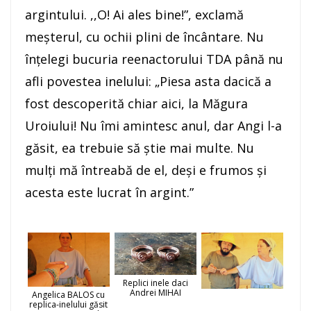
argintului. ,,O! Ai ales bine!”, exclamă
meşterul, cu ochii plini de încântare. Nu
înţelegi bucuria reenactorului TDA până nu
afli povestea inelului: „Piesa asta dacică a
fost descoperită chiar aici, la Măgura
Uroiului! Nu îmi amintesc anul, dar Angi l-a
găsit, ea trebuie să ştie mai multe. Nu
mulţi mă întreabă de el, deşi e frumos şi
acesta este lucrat în argint.”
Replici inele daci
Andrei MIHAI
Angelica BALOS cu
replica-inelului găsit