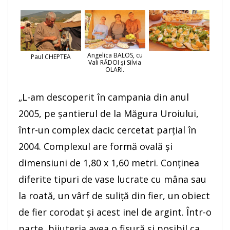
Angelica BALOS, cu
Paul CHEPTEA
Vali RĂDOI și Silvia
OLARI.
„L-am descoperit în campania din anul
2005, pe şantierul de la Măgura Uroiului,
într-un complex dacic cercetat parţial în
2004. Complexul are formă ovală şi
dimensiuni de 1,80 x 1,60 metri. Conţinea
diferite tipuri de vase lucrate cu mâna sau
la roată, un vârf de suliţă din fier, un obiect
de fier corodat şi acest inel de argint. Într-o
parte, bijuteria avea o fisură şi posibil ca