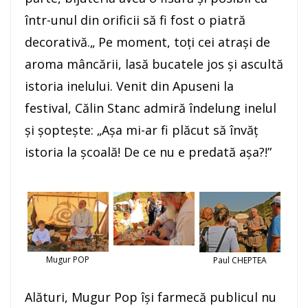
într-unul din orificii să fi fost o piatră
decorativă.„ Pe moment, toţi cei atraşi de
aroma mâncării, lasă bucatele jos şi ascultă
istoria inelului. Venit din Apuseni la
festival, Călin Stanc admiră îndelung inelul
şi şopteşte: „Aşa mi-ar fi plăcut să învăţ
istoria la şcoală! De ce nu e predată aşa?!”
Mugur POP
Paul CHEPTEA
Alături, Mugur Pop îşi farmecă publicul nu