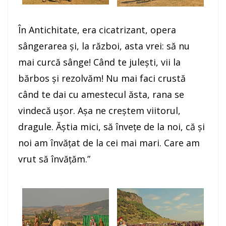
În Antichitate, era cicatrizant, opera
sângerarea şi, la război, asta vrei: să nu
mai curcă sânge! Când te juleşti, vii la
bărbos şi rezolvăm! Nu mai faci crustă
când te dai cu amestecul ăsta, rana se
vindecă uşor. Aşa ne creştem viitorul,
dragule. Ăştia mici, să înveţe de la noi, că şi
noi am învăţat de la cei mai mari. Care am
vrut să învăţăm.”