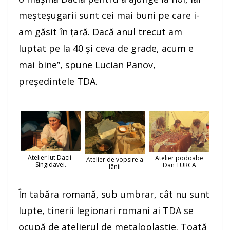
meșteșugarii sunt cei mai buni pe care i-
am găsit în țară. Dacă anul trecut am
luptat pe la 40 și ceva de grade, acum e
mai bine”, spune Lucian Panov,
preşedintele TDA.
Atelier lut Dacii-
Atelier podoabe
Atelier de vopsire a
Singidavei.
Dan TURCA
lânii
În tabăra romană, sub umbrar, cât nu sunt
lupte, tinerii legionari romani ai TDA se
ocupă de atelierul de metaloplastie. Toată