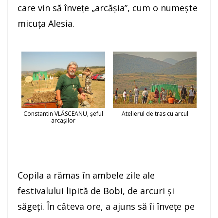
care vin să înveţe „arcăşia”, cum o numeşte
micuţa Alesia.
Constantin VLĂSCEANU, șeful
Atelierul de tras cu arcul
arcașilor
Copila a rămas în ambele zile ale
festivalului lipită de Bobi, de arcuri şi
săgeţi. În câteva ore, a ajuns să îi înveţe pe