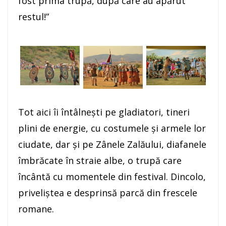
fost prima trupă, după care au apărut
restul!”
Tot aici îi întâlneşti pe gladiatori, tineri
plini de energie, cu costumele şi armele lor
ciudate, dar şi pe Zânele Zalăului, diafanele
îmbrăcate în straie albe, o trupă care
încântă cu momentele din festival. Dincolo,
priveliştea e desprinsă parcă din frescele
romane.