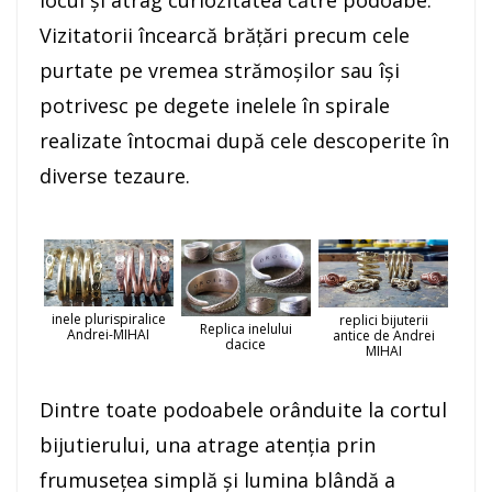
Vizitatorii încearcă brăţări precum cele
purtate pe vremea strămoşilor sau îşi
potrivesc pe degete inelele în spirale
realizate întocmai după cele descoperite în
diverse tezaure.
inele plurispiralice
replici bijuterii
Replica inelului
Andrei-MIHAI
antice de Andrei
dacice
MIHAI
Dintre toate podoabele orânduite la cortul
bijutierului, una atrage atenţia prin
frumuseţea simplă şi lumina blândă a