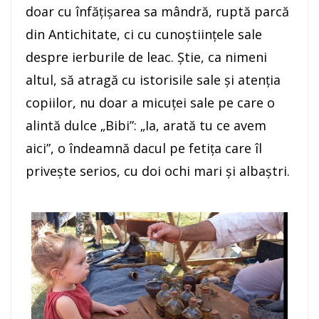
doar cu înfăţişarea sa mândră, ruptă parcă
din Antichitate, ci cu cunoştiinţele sale
despre ierburile de leac. Ştie, ca nimeni
altul, să atragă cu istorisile sale şi atenţia
copiilor, nu doar a micuţei sale pe care o
alintă dulce „Bibi”: „Ia, arată tu ce avem
aici”, o îndeamnă dacul pe fetiţa care îl
priveşte serios, cu doi ochi mari şi albaştri.