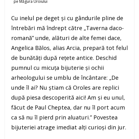
pe Măgura Uroiului
Cu inelul pe deget şi cu gândurile pline de
întrebări mă îndrept către „Taverna daco-
romană” unde, alături de alte femei dace,
Angelica Bălos, alias Arcia, prepară tot felul
de bunătăţi după reţete antice. Deschid
pumnul cu micuţa bijuterie şi ochii
arheologului se umblu de încântare: „De
unde îl ai? Nu ştiam că Oroles are replici
după piesa descoperită aici! Am şi eu unul,
făcut de Paul Cheptea, dar nu îl port acum
ca să nu îl pierd prin aluaturi.” Povestea
bijuteriei atrage imediat alţi curioşi din jur.