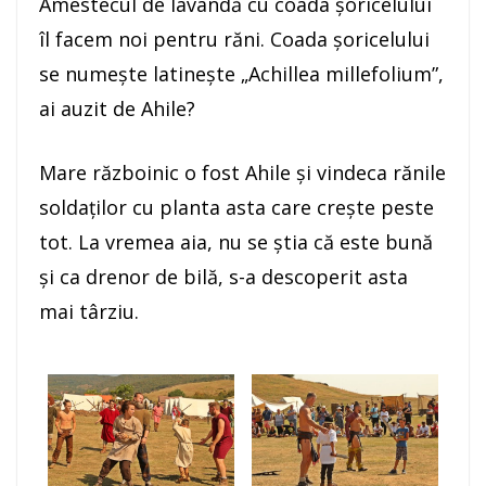
Amestecul de lavandă cu coada şoricelului
îl facem noi pentru răni. Coada şoricelului
se numeşte latineşte „Achillea millefolium”,
ai auzit de Ahile?
Mare războinic o fost Ahile şi vindeca rănile
soldaţilor cu planta asta care creşte peste
tot. La vremea aia, nu se ştia că este bună
şi ca drenor de bilă, s-a descoperit asta
mai târziu.