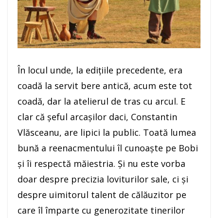
În locul unde, la ediţiile precedente, era
coadă la servit bere antică, acum este tot
coadă, dar la atelierul de tras cu arcul. E
clar că şeful arcaşilor daci, Constantin
Vlăsceanu, are lipici la public. Toată lumea
bună a reenacmentului îl cunoaşte pe Bobi
şi îi respectă măiestria. Şi nu este vorba
doar despre precizia loviturilor sale, ci şi
despre uimitorul talent de călăuzitor pe
care îl împarte cu generozitate tinerilor