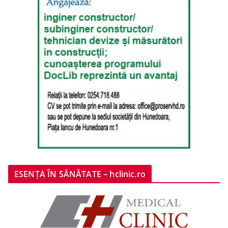
ESENȚA ÎN SĂNĂTATE – hclinic.ro