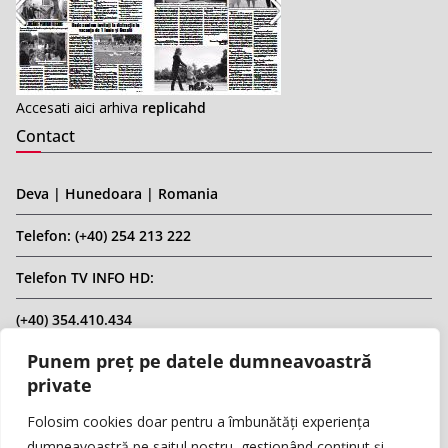
Accesati aici arhiva
replicahd
Contact
Deva | Hunedoara | Romania
Telefon: (+40) 254 213 222
Telefon TV INFO HD:
(+40) 354.410.434
Punem preț pe datele dumneavoastră
Email: infohd20@gmail.com
private
Website: www.replicahd.ro
Folosim cookies doar pentru a îmbunătăți experiența
dumneavoastră pe saitul nostru, gestionând conținut și