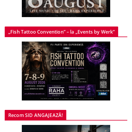
„Fish Tattoo Convention” – la „Events by Werk”
Recom SID ANGAJEAZĂ!