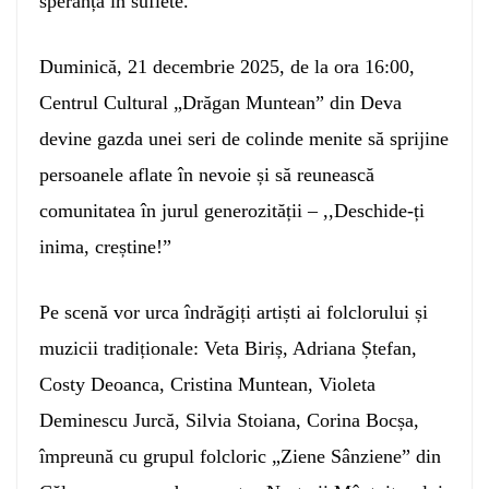
speranță în suflete.
Duminică, 21 decembrie 2025, de la ora 16:00,
Centrul Cultural „Drăgan Muntean” din Deva
devine gazda unei seri de colinde menite să sprijine
persoanele aflate în nevoie și să reunească
comunitatea în jurul generozității – ,,Deschide-ți
inima, creștine!”
Pe scenă vor urca îndrăgiți artiști ai folclorului și
muzicii tradiționale: Veta Biriș, Adriana Ștefan,
Costy Deoanca, Cristina Muntean, Violeta
Deminescu Jurcă, Silvia Stoiana, Corina Bocșa,
împreună cu grupul folcloric „Ziene Sânziene” din