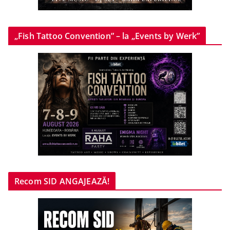
„Fish Tattoo Convention” – la „Events by Werk”
Recom SID ANGAJEAZĂ!