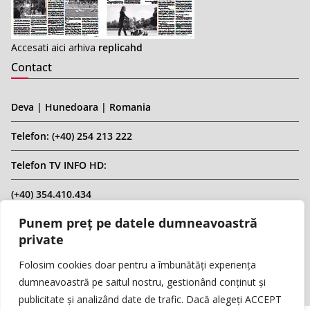
Accesati aici arhiva
replicahd
Contact
Deva | Hunedoara | Romania
Telefon: (+40) 254 213 222
Telefon TV INFO HD:
(+40) 354.410.434
Punem preț pe datele dumneavoastră
Email: infohd20@gmail.com
private
Website: www.replicahd.ro
Folosim cookies doar pentru a îmbunătăți experiența
dumneavoastră pe saitul nostru, gestionând conținut și
publicitate și analizând date de trafic. Dacă alegeți ACCEPT