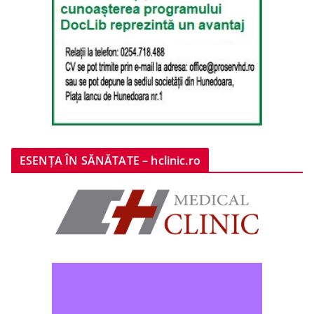
ESENȚA ÎN SĂNĂTATE – hclinic.ro