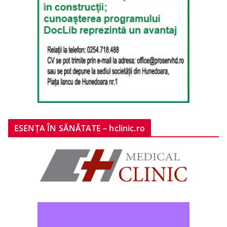
ESENȚA ÎN SĂNĂTATE – hclinic.ro