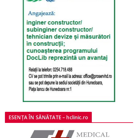
ESENȚA ÎN SĂNĂTATE – hclinic.ro