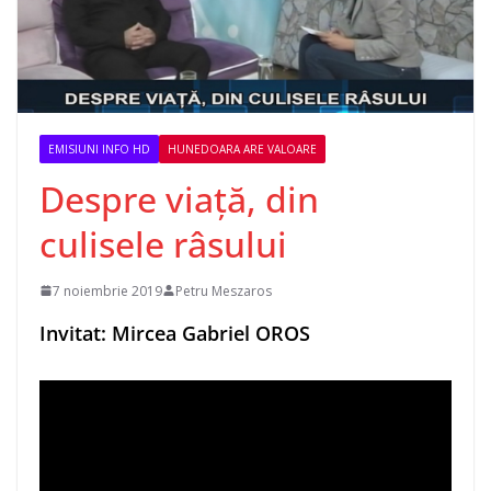
EMISIUNI INFO HD
HUNEDOARA ARE VALOARE
Despre viață, din
culisele râsului
7 noiembrie 2019
Petru Meszaros
Invitat: Mircea Gabriel OROS